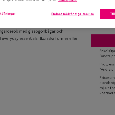
XS
Upp till 119
marteyes
tällningar
Endast nödvändiga cookies
Til
x Smarteyes
Osäker på vil
en bred och varierad mix av stilar, former,
er Collection
ögongarderob med glasögonbågar och
d everyday essentials, Ikoniska former eller
Enkelsli
*Andra pr
Progress
*Andra pr
Prisexemp
standardg
mjukt fod
kostnad e