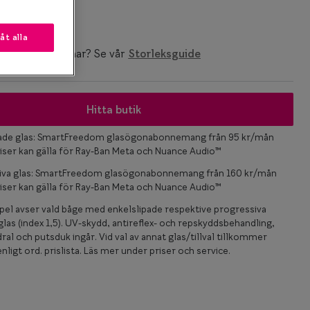
 mm
låt alla
ken storlek du har? Se vår
Storleksguide
Hitta butik
pade glas: SmartFreedom glasögonabonnemang från 95 kr/mån
iser kan gälla för Ray-Ban Meta och Nuance Audio™
iva glas: SmartFreedom glasögonabonnemang från 160 kr/mån
iser kan gälla för Ray-Ban Meta och Nuance Audio™
el avser vald båge med enkelslipade respektive progressiva
las (index 1,5). UV-skydd, antireflex- och repskyddsbehandling,
ral och putsduk ingår. Vid val av annat glas/tillval tillkommer
nligt ord. prislista. Läs mer under priser och service.