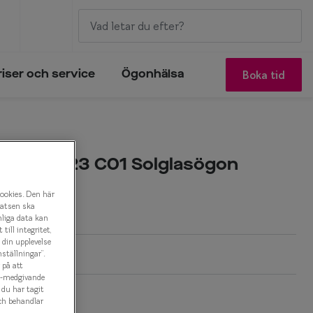
Boka tid
riser och service
Ögonhälsa
un 0IY6023 C01 Solglasögon
cookies. Den här
latsen ska
nliga data kan
ill integritet,
a din upplevelse
ställningar”.
 på att
es-medgivande
t du har tagit
k
ch behandlar