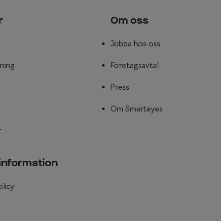
r
Om oss
Jobba hos oss
ning
Företagsavtal
Press
Om Smarteyes
r
 information
olicy