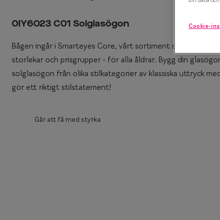
Efva Attling X S
Polariserande solglasögon
0IY6023 C01 Solglasögon
Cookie-ins
Oscar Jacobson 
Så väljer du rätt solglasögon
Bågen ingår i Smarteyes Core, vårt sortiment som bjuder på 
Smarteyes Summ
storlekar och prisgrupper - för alla åldrar. Bygg din glas
solglasögon från olika stilkategorier av klassiska uttryck me
gör ett riktigt stilstatement!
Går att få med styrka