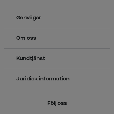
Skandinavisk unik design
Genvägar
Legitimerade optiker
Hitta butik
Om oss
Över 70 butiker
Synundersökning
Jobba hos oss
Glasögon
Kundtjänst
Företagsavtal
Solglasögon
Vanliga frågor & svar
Press
Kontaktlinser
Juridisk information
Kontakta oss
Om Smarteyes
Integritetspolicy
Följ oss
Cookiepolicy