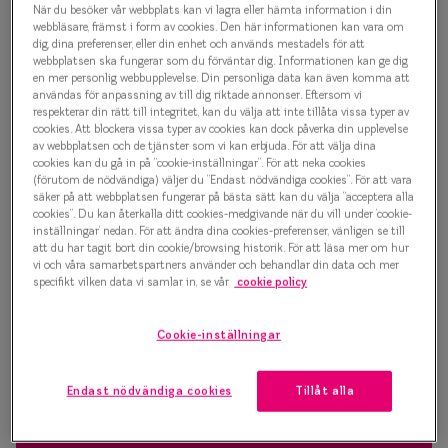
När du besöker vår webbplats kan vi lagra eller hämta information i din
Progressi
webbläsare, främst i form av cookies. Den här informationen kan vara om
Kids Sun 0IY5038 C02
dig, dina preferenser, eller din enhet och används mestadels för att
Enkelslip
webbplatsen ska fungerar som du förväntar dig. Informationen kan ge dig
Solglasögon
en mer personlig webbupplevelse. Din personliga data kan även komma att
Terminalg
användas för anpassning av till dig riktade annonser. Eftersom vi
500 kr
respekterar din rätt till integritet, kan du välja att inte tillåta vissa typer av
cookies. Att blockera vissa typer av cookies kan dock påverka din upplevelse
Läsglasög
av webbplatsen och de tjänster som vi kan erbjuda. För att välja dina
cookies kan du gå in på ”cookie-inställningar”. För att neka cookies
Olika glas 
(förutom de nödvändiga) väljer du ”Endast nödvändiga cookies”. För att vara
Sølv
säker på att webbplatsen fungerar på bästa sätt kan du välja ”acceptera alla
cookies”. Du kan återkalla ditt cookies-medgivande när du vill under ’cookie-
Kollektio
inställningar’ nedan. För att ändra dina cookies-preferenser, vänligen se till
Bågstorlek
att du har tagit bort din cookie/browsing historik. För att läsa mer om hur
Taberg by
vi och våra samarbetspartners använder och behandlar din data och mer
XS
specifikt vilken data vi samlar in, se vår
cookie policy
Efva Attl
Upp till 119 mm
Oscar Jac
Cookie-inställningar
Osäker på vilken storlek du har? Se vår
Storleksguide
Smarteyes
Endast nödvändiga cookies
Tillåt alla
Trender o
Hitta butik