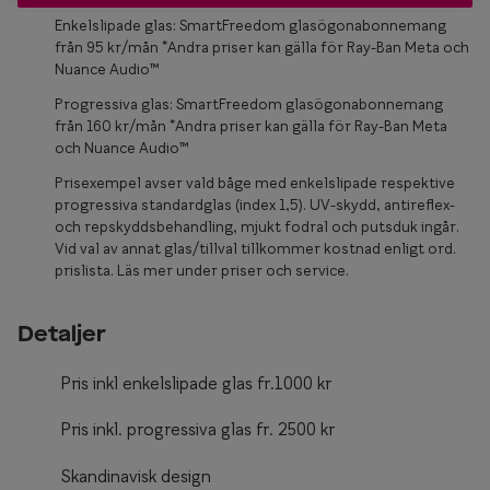
Glasögon 
Enkelslipade glas: SmartFreedom glasögonabonnemang
från 95 kr/mån *Andra priser kan gälla för Ray-Ban Meta och
Nuance Audio™
Progressiva glas: SmartFreedom glasögonabonnemang
från 160 kr/mån *Andra priser kan gälla för Ray-Ban Meta
och Nuance Audio™
Prisexempel avser vald båge med enkelslipade respektive
progressiva standardglas (index 1,5). UV-skydd, antireflex-
och repskyddsbehandling, mjukt fodral och putsduk ingår.
Vid val av annat glas/tillval tillkommer kostnad enligt ord.
prislista. Läs mer under priser och service.
Detaljer
Pris inkl enkelslipade glas fr.1000 kr
Pris inkl. progressiva glas fr. 2500 kr
Skandinavisk design