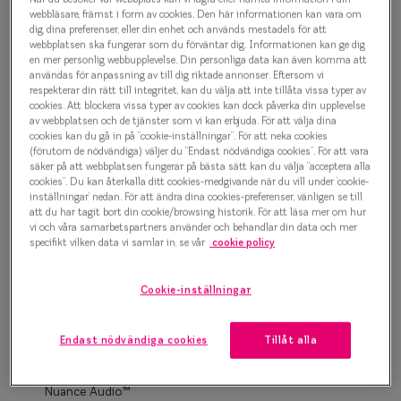
Progressi
webbläsare, främst i form av cookies. Den här informationen kan vara om
dig, dina preferenser, eller din enhet och används mestadels för att
500 kr
webbplatsen ska fungerar som du förväntar dig. Informationen kan ge dig
Enkelslip
en mer personlig webbupplevelse. Din personliga data kan även komma att
användas för anpassning av till dig riktade annonser. Eftersom vi
Terminalg
respekterar din rätt till integritet, kan du välja att inte tillåta vissa typer av
Rosa
cookies. Att blockera vissa typer av cookies kan dock påverka din upplevelse
Läsglasög
av webbplatsen och de tjänster som vi kan erbjuda. För att välja dina
cookies kan du gå in på ”cookie-inställningar”. För att neka cookies
(förutom de nödvändiga) väljer du ”Endast nödvändiga cookies”. För att vara
Olika glas 
Bågstorlek
säker på att webbplatsen fungerar på bästa sätt kan du välja ”acceptera alla
cookies”. Du kan återkalla ditt cookies-medgivande när du vill under ’cookie-
XS
Kollektio
inställningar’ nedan. För att ändra dina cookies-preferenser, vänligen se till
Upp till 119 mm
att du har tagit bort din cookie/browsing historik. För att läsa mer om hur
Taberg by
vi och våra samarbetspartners använder och behandlar din data och mer
specifikt vilken data vi samlar in, se vår
cookie policy
Osäker på vilken storlek du har? Se vår
Storleksguide
Efva Attl
Cookie-inställningar
Oscar Jac
Hitta butik
Smarteyes
Endast nödvändiga cookies
Tillåt alla
Enkelslipade glas: SmartFreedom glasögonabonnemang
från 95 kr/mån *Andra priser kan gälla för Ray-Ban Meta och
Trender o
Nuance Audio™