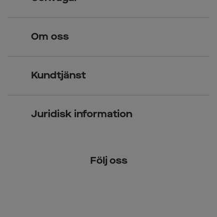
Legitimerade optiker
Hitta butik
Om oss
Över 70 butiker
Synundersökning
Jobba hos oss
Glasögon
Kundtjänst
Företagsavtal
Solglasögon
Vanliga frågor & svar
Press
Kontaktlinser
Juridisk information
Kontakta oss
Om Smarteyes
Integritetspolicy
Följ oss
Cookiepolicy
Tillgänglighet