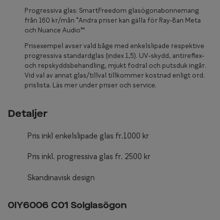
Glasögon 
Progressiva glas: SmartFreedom glasögonabonnemang
från 160 kr/mån *Andra priser kan gälla för Ray-Ban Meta
och Nuance Audio™
Prisexempel avser vald båge med enkelslipade respektive
progressiva standardglas (index 1,5). UV-skydd, antireflex-
och repskyddsbehandling, mjukt fodral och putsduk ingår.
Vid val av annat glas/tillval tillkommer kostnad enligt ord.
prislista. Läs mer under priser och service.
Detaljer
Pris inkl enkelslipade glas fr.1000 kr
Pris inkl. progressiva glas fr. 2500 kr
Skandinavisk design
0IY6006 C01 Solglasögon