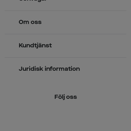
Legitimerade optiker
Hitta butik
Om oss
Över 70 butiker
Synundersökning
Jobba hos oss
Glasögon
Kundtjänst
Företagsavtal
Solglasögon
Vanliga frågor & svar
Press
Kontaktlinser
Juridisk information
Kontakta oss
Om Smarteyes
Integritetspolicy
Följ oss
Cookiepolicy
Tillgänglighet