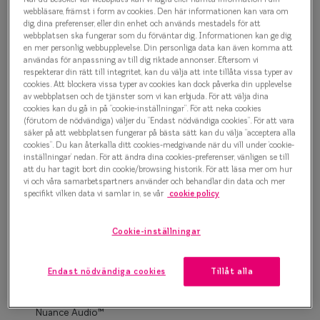
Progressi
webbläsare, främst i form av cookies. Den här informationen kan vara om
dig, dina preferenser, eller din enhet och används mestadels för att
500 kr
webbplatsen ska fungerar som du förväntar dig. Informationen kan ge dig
Enkelslip
en mer personlig webbupplevelse. Din personliga data kan även komma att
användas för anpassning av till dig riktade annonser. Eftersom vi
Terminalg
respekterar din rätt till integritet, kan du välja att inte tillåta vissa typer av
Guld
cookies. Att blockera vissa typer av cookies kan dock påverka din upplevelse
Läsglasög
av webbplatsen och de tjänster som vi kan erbjuda. För att välja dina
cookies kan du gå in på ”cookie-inställningar”. För att neka cookies
(förutom de nödvändiga) väljer du ”Endast nödvändiga cookies”. För att vara
Olika glas 
Bågstorlek
säker på att webbplatsen fungerar på bästa sätt kan du välja ”acceptera alla
cookies”. Du kan återkalla ditt cookies-medgivande när du vill under ’cookie-
XS
Kollektio
inställningar’ nedan. För att ändra dina cookies-preferenser, vänligen se till
Upp till 119 mm
att du har tagit bort din cookie/browsing historik. För att läsa mer om hur
Taberg by
vi och våra samarbetspartners använder och behandlar din data och mer
specifikt vilken data vi samlar in, se vår
cookie policy
Osäker på vilken storlek du har? Se vår
Storleksguide
Efva Attl
Cookie-inställningar
Oscar Jac
Hitta butik
Smarteyes
Endast nödvändiga cookies
Tillåt alla
Enkelslipade glas: SmartFreedom glasögonabonnemang
från 95 kr/mån *Andra priser kan gälla för Ray-Ban Meta och
Trender o
Nuance Audio™