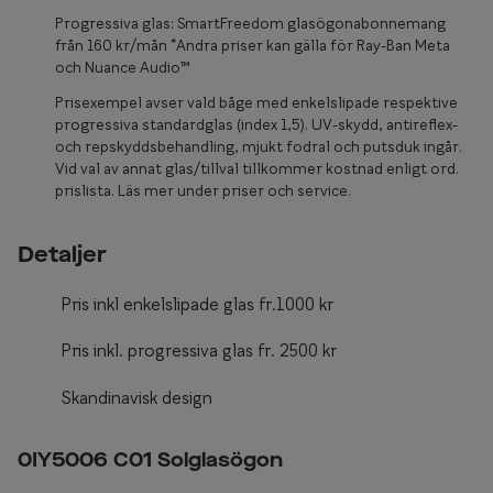
Glasögon 
Progressiva glas: SmartFreedom glasögonabonnemang
från 160 kr/mån *Andra priser kan gälla för Ray-Ban Meta
och Nuance Audio™
Prisexempel avser vald båge med enkelslipade respektive
progressiva standardglas (index 1,5). UV-skydd, antireflex-
och repskyddsbehandling, mjukt fodral och putsduk ingår.
Vid val av annat glas/tillval tillkommer kostnad enligt ord.
prislista. Läs mer under priser och service.
Detaljer
Pris inkl enkelslipade glas fr.1000 kr
Pris inkl. progressiva glas fr. 2500 kr
Skandinavisk design
0IY5006 C01 Solglasögon