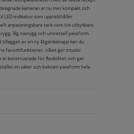
n nydesignade kameran är nu mer kompakt och
il LED-indikator som upprätthåller
helt anpassningsbara tack vare tre utbytbara
srygg, låg näsrygg och universell passform.
d tillägget av en ny åtgärdsknapp kan du
 favoritfunktioner, vilket ger intuitiv
är konstruerade för flexibilitet och ger
rställer en säker och bekväm passform hela