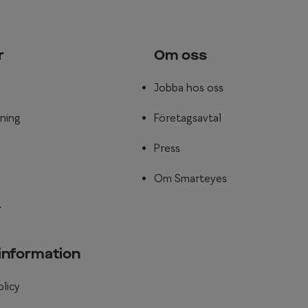
r
Om oss
Jobba hos oss
ning
Företagsavtal
Press
Om Smarteyes
r
 information
olicy