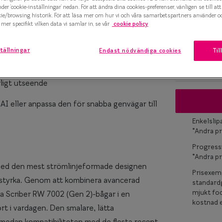
nder ’cookie-inställningar’ nedan. För att ändra dina cookies-preferenser, vänligen se till at
Bågstorle
kie/browsing historik. För att läsa mer om hur vi och våra samarbetspartners använder o
marteyes
mer specifikt vilken data vi samlar in, se vår
cookie policy
S
x Smarteyes
120-126 mm
agda glasögon
tällningar
Endast nödvändiga cookies
Til
er Collection
Osäker på vil
 passform
ligt utseende
 AI eller anpassa den för snabba genvägar till
Enkelsli
*Andra pr
Progress
*Andra pr
 med den mest strömlinjeformade designen
Prisexemp
d styrka. Genom att kombinera avancerad
standardg
mjukt fod
ta Scriber RW 7002 (Gen 2)-bågar i en
kostnad e
 i vardagen. Den smalare, lätta
medan kompatibiliteten med de flesta recept