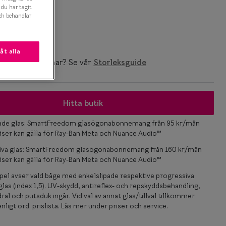
t du har tagit
k
ch behandlar
låt alla
ken storlek du har? Se vår
Storleksguide
Hitta butik
pade glas: SmartFreedom glasögonabonnemang från 95 kr/mån
iser kan gälla för Ray-Ban Meta och Nuance Audio™
iva glas: SmartFreedom glasögonabonnemang från 160 kr/mån
iser kan gälla för Ray-Ban Meta och Nuance Audio™
el avser vald båge med enkelslipade respektive progressiva
las (index 1,5). UV-skydd, antireflex- och repskyddsbehandling,
ral och putsduk ingår. Vid val av annat glas/tillval tillkommer
nligt ord. prislista. Läs mer under priser och service.