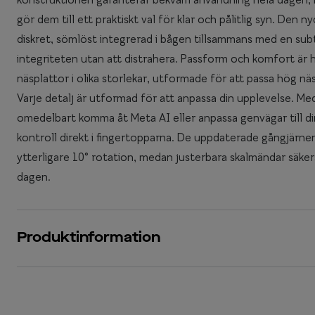
gör dem till ett praktiskt val för klar och pålitlig syn. De
diskret, sömlöst integrerad i bågen tillsammans med en subt
integriteten utan att distrahera. Passform och komfort är 
näsplattor i olika storlekar, utformade för att passa hög nä
Varje detalj är utformad för att anpassa din upplevelse. Me
omedelbart komma åt Meta AI eller anpassa genvägar till dina
kontroll direkt i fingertopparna. De uppdaterade gångjärnen 
ytterligare 10° rotation, medan justerbara skalmändar säke
dagen.
Produktinformation