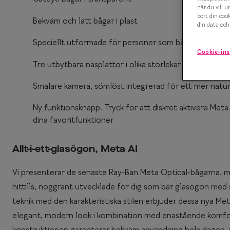
när du vill u
bort din coo
Efva Attling X S
Polariserande solglasögon
Bekväm och lätt bågar i plast
din data och 
Oscar Jacobson 
Så väljer du rätt solglasögon
Speciellt utformade för personer som bär receptbel
Cookie-ins
Smarteyes Summ
Tre utbytbara näsplattor i olika storlekar för optimal
Smalare kamera, sömlöst integrerad för ett mer natur
Ny funktionsknapp. Tryck för att diskret aktivera Meta
dina favoritfunktioner
Allt-i-ett-glasögon, Meta AI
Vi presenterar de senaste Ray-Ban Meta Optical-bågarna,
hittills, noggrant utvecklade för dig som bär glasögon me
teknik med den karakteristiska stilen erbjuder dessa nya Me
elegant, modern look i kombination med enastående komfort
konstruktionen garanterar bekväm användning hela dagen, 