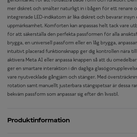
mer diskret och smälter naturligt in i bågen för ett renare
integrerade LED-indikatorn är lika diskret och bevarar insyn o
uppmärksamhet. Komforten kan anpassas helt tack vare utby
för att säkerställa den perfekta passformen för alla ansi
brygga, en universell passform eller en låg brygga, anpassar 
intuitivt placerad funktionsknapp ger dig kontrollen nära til
aktivera Meta AI eller anpassa knappen så att du omedelbart f
ger en smartare interaktion i din dagliga glasögonupplevelse.
vare nyutvecklade gångjärn och stänger. Med översträcknin
rotation samt manuellt justerbara stängspetsar är dessa r
bekväm passform som anpassar sig efter din livsstil.
Produktinformation