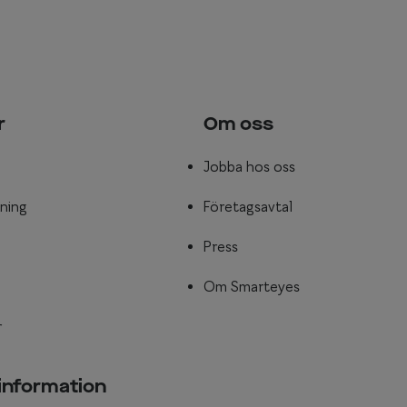
r
Om oss
Jobba hos oss
ning
Företagsavtal
Press
Om Smarteyes
r
 information