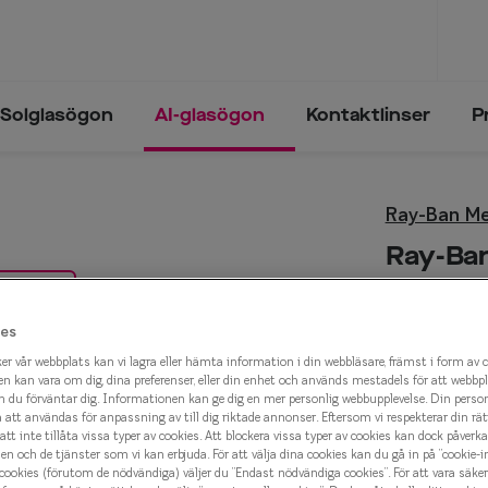
Solglasögon
AI-glasögon
Kontaktlinser
P
Trender och inspiration
Synfel
Trender och inspiration
Ray-Ban M
ögon
Glasögon & solglasögon 2026
Närsynthet
Glasögon & solglasögon 2026
Ray-Ba
sögon
Solglasögon - trender 2025
Översynthet
n
Solglasögon - trender 2024
Ålderssynthet
AI-glasög
es
Astigmatism
5 699 k
er vår webbplats kan vi lagra eller hämta information i din webbläsare, främst i form av 
n kan vara om dig, dina preferenser, eller din enhet och används mestadels för att webbp
lval
 du förväntar dig. Informationen kan ge dig en mer personlig webbupplevelse. Din perso
tt användas för anpassning av till dig riktade annonser. Eftersom vi respekterar din rätt t
att inte tillåta vissa typer av cookies. Att blockera vissa typer av cookies kan dock påverk
Transparent
n och de tjänster som vi kan erbjuda. För att välja dina cookies kan du gå in på ”cookie-in
 cookies (förutom de nödvändiga) väljer du ”Endast nödvändiga cookies”. För att vara säker
eyes