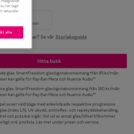
es-medgivande
k
t du har tagit
ch behandlar
M
 mm
127-137 mm
låt alla
ken storlek du har? Se vår
Storleksguide
Hitta butik
pade glas: SmartFreedom glasögonabonnemang från 95 kr/mån
iser kan gälla för Ray-Ban Meta och Nuance Audio™
iva glas: SmartFreedom glasögonabonnemang från 160 kr/mån
iser kan gälla för Ray-Ban Meta och Nuance Audio™
el avser vald båge med enkelslipade respektive progressiva
las (index 1,5). UV-skydd, antireflex- och repskyddsbehandling,
ral och putsduk ingår. Vid val av annat glas/tillval tillkommer
nligt ord. prislista. Läs mer under priser och service.