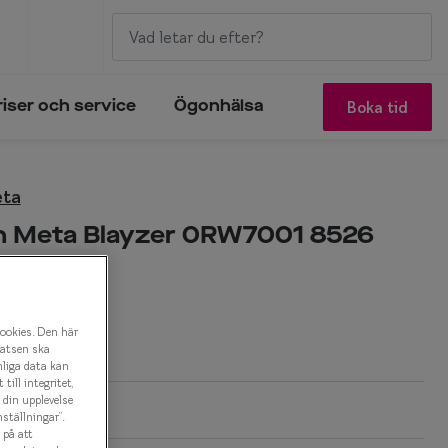
Boka tid
riser och service
Ögonhälsa
eta
n Meta Blayzer 0RW7001 8526
on
r
cookies. Den här
latsen ska
nliga data kan
ill integritet,
a din upplevelse
ställningar”.
 på att