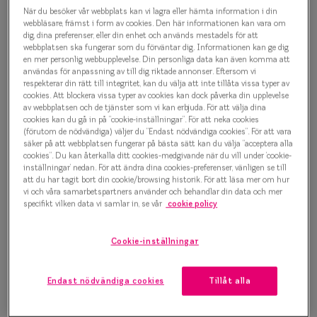
Bold Geometry 0IY2395 C03
Progressi
När du besöker vår webbplats kan vi lagra eller hämta information i din
webbläsare, främst i form av cookies. Den här informationen kan vara om
Glasögonbåge
dig, dina preferenser, eller din enhet och används mestadels för att
Enkelslip
webbplatsen ska fungerar som du förväntar dig. Informationen kan ge dig
1 000 kr
en mer personlig webbupplevelse. Din personliga data kan även komma att
Terminalg
användas för anpassning av till dig riktade annonser. Eftersom vi
respekterar din rätt till integritet, kan du välja att inte tillåta vissa typer av
Läsglasög
cookies. Att blockera vissa typer av cookies kan dock påverka din upplevelse
av webbplatsen och de tjänster som vi kan erbjuda. För att välja dina
Välj färg:
cookies kan du gå in på ”cookie-inställningar”. För att neka cookies
Olika glas 
(förutom de nödvändiga) väljer du ”Endast nödvändiga cookies”. För att vara
Transparent
säker på att webbplatsen fungerar på bästa sätt kan du välja ”acceptera alla
Kollektio
cookies”. Du kan återkalla ditt cookies-medgivande när du vill under ’cookie-
inställningar’ nedan. För att ändra dina cookies-preferenser, vänligen se till
Taberg by
att du har tagit bort din cookie/browsing historik. För att läsa mer om hur
vi och våra samarbetspartners använder och behandlar din data och mer
specifikt vilken data vi samlar in, se vår
cookie policy
Efva Attl
Bågstorlek
Oscar Jac
Cookie-inställningar
M
Smarteyes
127-137 mm
Endast nödvändiga cookies
Tillåt alla
Osäker på vilken storlek du har? Se vår
Storleksguide
Trender o