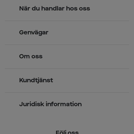
När du handlar hos oss
Skandinavisk unik design
Genvägar
Legitimerade optiker
Hitta butik
Om oss
Över 70 butiker
Synundersökning
Jobba hos oss
Glasögon
Kundtjänst
Företagsavtal
Solglasögon
Vanliga frågor & svar
Press
Kontaktlinser
Juridisk information
Kontakta oss
Om Smarteyes
Integritetspolicy
Följ oss
Cookiepolicy