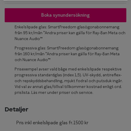
Glasögon 
Boka synundersökning
Enkelslipade glas: SmartFreedom glasögonabonnemang
från 95 kr/mån *Andra priser kan gälla för Ray-Ban Meta och
Nuance Audio™
Progressiva glas: SmartFreedom glasögonabonnemang
från 160 kr/mån *Andra priser kan gälla för Ray-Ban Meta
och Nuance Audio™
Prisexempel avser vald båge med enkelslipade respektive
progressiva standardglas (index 1,5). UV-skydd, antireflex-
och repskyddsbehandling, mjukt fodral och putsduk ingår.
Vid val av annat glas/tillval tillkommer kostnad enligt ord.
prislista. Läs mer under priser och service.
Detaljer
Pris inkl enkelslipade glas fr.1500 kr