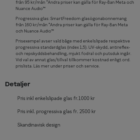
Glasögon 
från 95 kr/mån *Andra priser kan gälla för Ray-Ban Meta och
Nuance Audio™
Progressiva glas: SmartFreedom glasögonabonnemang
från 160 kr/mån *Andra priser kan gälla för Ray-Ban Meta
och Nuance Audio™
Prisexempel avser vald båge med enkelslipade respektive
progressiva standardglas (index 1,5). UV-skydd, antireflex-
och repskyddsbehandling, mjukt fodral och putsduk ingår.
Vid val av annat glas/tillval tillkommer kostnad enligt ord.
prislista. Läs mer under priser och service.
Detaljer
Pris inkl enkelslipade glas fr.1000 kr
Pris inkl. progressiva glas fr. 2500 kr
Skandinavisk design