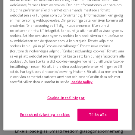
Progressi
webbläsare, främst i form av cookies. Den här informationen kan vara om
Kids 0IY2363 C02 Glasögonbåge
dig, dina preferenser, eller din enhet och används mestadels för att
Enkelslip
webbplatsen ska fungerar som du förväntar dig. Informationen kan ge dig
en mer personlig webbupplevelse. Din personliga data kan även komma att
500 kr
användas för anpassning av till dig riktade annonser. Eftersom vi
Terminalg
respekterar din rätt till integritet, kan du välja att inte tillåta vissa typer av
cookies. Att blockera vissa typer av cookies kan dock påverka din upplevelse
Läsglasög
av webbplatsen och de tjänster som vi kan erbjuda. För att välja dina
Pink
cookies kan du gå in på ”cookie-inställningar”. För att neka cookies
(förutom de nödvändiga) väljer du ”Endast nödvändiga cookies”. För att vara
Olika glas 
säker på att webbplatsen fungerar på bästa sätt kan du välja ”acceptera alla
cookies”. Du kan återkalla ditt cookies-medgivande när du vill under ’cookie-
Bågstorlek
Kollektio
inställningar’ nedan. För att ändra dina cookies-preferenser, vänligen se till
att du har tagit bort din cookie/browsing historik. För att läsa mer om hur
XS
Taberg by
vi och våra samarbetspartners använder och behandlar din data och mer
Upp till 119 mm
specifikt vilken data vi samlar in, se vår
cookie policy
Efva Attl
Osäker på vilken storlek du har? Se vår
Storleksguide
Cookie-inställningar
Oscar Jac
Smarteyes
Endast nödvändiga cookies
Tillåt alla
Boka synundersökning
Trender o
Enkelslipade glas: SmartFreedom glasögonabonnemang