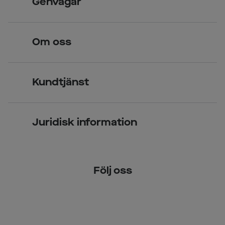
Genvägar
Legitimerade optiker
Hitta butik
Om oss
Över 70 butiker
Synundersökning
Jobba hos oss
Glasögon
Kundtjänst
Företagsavtal
Solglasögon
Vanliga frågor & svar
Press
Kontaktlinser
Juridisk information
Kontakta oss
Om Smarteyes
Integritetspolicy
Följ oss
Cookiepolicy
Tillgänglighet