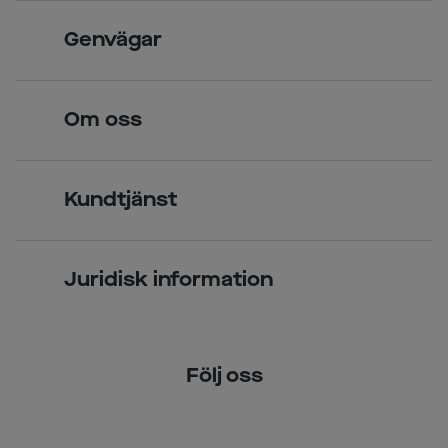
Skandinavisk unik design
Genvägar
Legitimerade optiker
Hitta butik
Om oss
Över 70 butiker
Synundersökning
Jobba hos oss
Glasögon
Kundtjänst
Företagsavtal
Solglasögon
Vanliga frågor & svar
Press
Kontaktlinser
Juridisk information
Kontakta oss
Om Smarteyes
Integritetspolicy
Följ oss
Cookiepolicy
Tillgänglighet