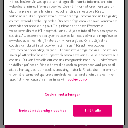
När du besöker vår webbplats kan vi lagra eller hämta information i din
Progressi
webbläsare, främst i form av cookies. Den här informationen kan vara om
Junior 0IY2358 C02
dig, dina preferenser, eller din enhet och används mestadels för att
Enkelslip
webbplatsen ska fungerar som du förväntar dig. Informationen kan ge dig
Glasögonbåge
en mer personlig webbupplevelse. Din personliga data kan även komma att
Terminalg
användas för anpassning av till dig riktade annonser. Eftersom vi
respekterar din rätt till integritet, kan du välja att inte tillåta vissa typer av
500 kr
cookies. Att blockera vissa typer av cookies kan dock påverka din upplevelse
Läsglasög
av webbplatsen och de tjänster som vi kan erbjuda. För att välja dina
cookies kan du gå in på ”cookie-inställningar”. För att neka cookies
Olika glas 
(förutom de nödvändiga) väljer du ”Endast nödvändiga cookies”. För att vara
Svart
säker på att webbplatsen fungerar på bästa sätt kan du välja ”acceptera alla
cookies”. Du kan återkalla ditt cookies-medgivande när du vill under ’cookie-
Kollektio
inställningar’ nedan. För att ändra dina cookies-preferenser, vänligen se till
att du har tagit bort din cookie/browsing historik. För att läsa mer om hur
Bågstorlek
Taberg by
vi och våra samarbetspartners använder och behandlar din data och mer
specifikt vilken data vi samlar in, se vår
cookie policy
XS
Efva Attl
Upp till 119 mm
Oscar Jac
Cookie-inställningar
Osäker på vilken storlek du har? Se vår
Storleksguide
Smarteyes
Endast nödvändiga cookies
Tillåt alla
Trender o
Boka synundersökning