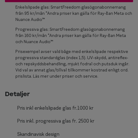
Glasögon 
Enkelslipade glas: SmartFreedom glasögonabonnemang
från 95 kr/mån *Andra priser kan gälla för Ray-Ban Meta och
Nuance Audio™
Progressiva glas: SmartFreedom glasögonabonnemang
från 160 kr/mån *Andra priser kan gälla för Ray-Ban Meta
och Nuance Audio™
Prisexempel avser vald båge med enkelslipade respektive
progressiva standardglas (index 1,5). UV-skydd, antireflex-
och repskyddsbehandling, mjukt fodral och putsduk ingår.
Vid val av annat glas/tillval tillkommer kostnad enligt ord.
prislista. Läs mer under priser och service.
Detaljer
Pris inkl enkelslipade glas fr.1000 kr
Pris inkl. progressiva glas fr. 2500 kr
Skandinavisk design