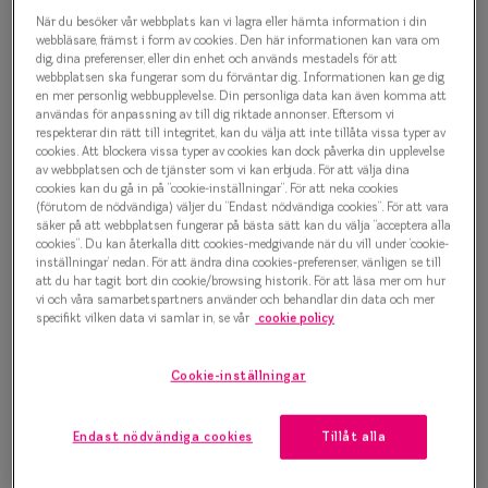
Progressi
När du besöker vår webbplats kan vi lagra eller hämta information i din
Junior 0IY1340 C01
webbläsare, främst i form av cookies. Den här informationen kan vara om
Enkelslip
dig, dina preferenser, eller din enhet och används mestadels för att
Glasögonbåge
webbplatsen ska fungerar som du förväntar dig. Informationen kan ge dig
en mer personlig webbupplevelse. Din personliga data kan även komma att
Terminalg
användas för anpassning av till dig riktade annonser. Eftersom vi
500 kr
respekterar din rätt till integritet, kan du välja att inte tillåta vissa typer av
Läsglasög
cookies. Att blockera vissa typer av cookies kan dock påverka din upplevelse
av webbplatsen och de tjänster som vi kan erbjuda. För att välja dina
Olika glas 
cookies kan du gå in på ”cookie-inställningar”. För att neka cookies
Välj färg:
(förutom de nödvändiga) väljer du ”Endast nödvändiga cookies”. För att vara
säker på att webbplatsen fungerar på bästa sätt kan du välja ”acceptera alla
Grön
Kollektio
cookies”. Du kan återkalla ditt cookies-medgivande när du vill under ’cookie-
inställningar’ nedan. För att ändra dina cookies-preferenser, vänligen se till
Taberg by
att du har tagit bort din cookie/browsing historik. För att läsa mer om hur
vi och våra samarbetspartners använder och behandlar din data och mer
Efva Attl
specifikt vilken data vi samlar in, se vår
cookie policy
Oscar Jac
Bågstorlek
Cookie-inställningar
Smarteyes
XS
Upp till 119 mm
Endast nödvändiga cookies
Tillåt alla
Trender o
Osäker på vilken storlek du har? Se vår
Storleksguide