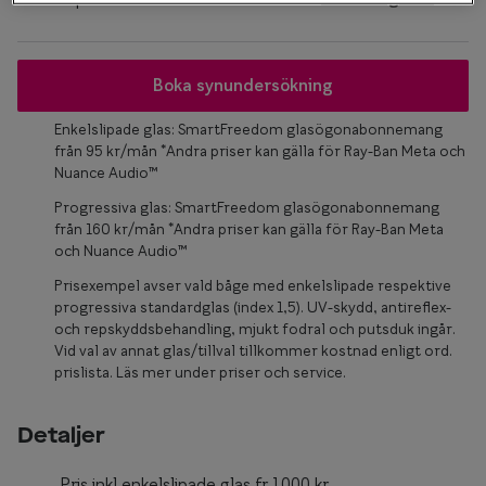
Glasögon 
Boka synundersökning
Enkelslipade glas: SmartFreedom glasögonabonnemang
från 95 kr/mån *Andra priser kan gälla för Ray-Ban Meta och
Nuance Audio™
Progressiva glas: SmartFreedom glasögonabonnemang
från 160 kr/mån *Andra priser kan gälla för Ray-Ban Meta
och Nuance Audio™
Prisexempel avser vald båge med enkelslipade respektive
progressiva standardglas (index 1,5). UV-skydd, antireflex-
och repskyddsbehandling, mjukt fodral och putsduk ingår.
Vid val av annat glas/tillval tillkommer kostnad enligt ord.
prislista. Läs mer under priser och service.
Detaljer
Pris inkl enkelslipade glas fr.1000 kr