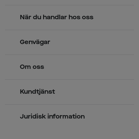
När du handlar hos oss
Skandinavisk unik design
Genvägar
Legitimerade optiker
Hitta butik
Om oss
Över 70 butiker
Synundersökning
Jobba hos oss
Glasögon
Kundtjänst
Företagsavtal
Solglasögon
Vanliga frågor & svar
Press
Kontaktlinser
Juridisk information
Kontakta oss
Om Smarteyes
Integritetspolicy