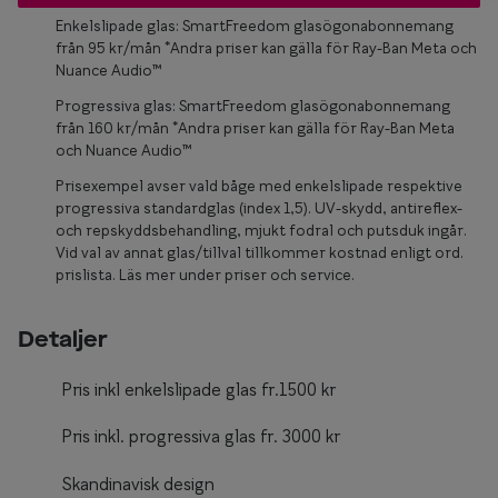
Glasögon 
Enkelslipade glas: SmartFreedom glasögonabonnemang
från 95 kr/mån *Andra priser kan gälla för Ray-Ban Meta och
Nuance Audio™
Progressiva glas: SmartFreedom glasögonabonnemang
från 160 kr/mån *Andra priser kan gälla för Ray-Ban Meta
och Nuance Audio™
Prisexempel avser vald båge med enkelslipade respektive
progressiva standardglas (index 1,5). UV-skydd, antireflex-
och repskyddsbehandling, mjukt fodral och putsduk ingår.
Vid val av annat glas/tillval tillkommer kostnad enligt ord.
prislista. Läs mer under priser och service.
Detaljer
Pris inkl enkelslipade glas fr.1500 kr
Pris inkl. progressiva glas fr. 3000 kr
Skandinavisk design