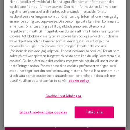
När du besöker vår webbplats kan vi lagra eller hämta information i din
Progressi
webbläsare, främst i form av cookies. Den här informationen kan vara om
Bold Geometry 0IY2014 C02
dig, dina preferenser, eller din enhet och används mestadels för att
Enkelslip
webbplatsen ska fungerar som du förväntar dig. Informationen kan ge dig
Glasögonbåge
en mer personlig webbupplevelse. Din personliga data kan även komma att
Terminalg
användas för anpassning av till dig riktade annonser. Eftersom vi
respekterar din rätt till integritet, kan du välja att inte tillåta vissa typer av
1 000 kr
cookies. Att blockera vissa typer av cookies kan dock påverka din upplevelse
Läsglasög
av webbplatsen och de tjänster som vi kan erbjuda. För att välja dina
cookies kan du gå in på ”cookie-inställningar”. För att neka cookies
Olika glas 
(förutom de nödvändiga) väljer du ”Endast nödvändiga cookies”. För att vara
Havana
säker på att webbplatsen fungerar på bästa sätt kan du välja ”acceptera alla
cookies”. Du kan återkalla ditt cookies-medgivande när du vill under ’cookie-
Kollektio
inställningar’ nedan. För att ändra dina cookies-preferenser, vänligen se till
att du har tagit bort din cookie/browsing historik. För att läsa mer om hur
Bågstorlek
Taberg by
vi och våra samarbetspartners använder och behandlar din data och mer
specifikt vilken data vi samlar in, se vår
cookie policy
S
Efva Attl
120-126 mm
Oscar Jac
Cookie-inställningar
Osäker på vilken storlek du har? Se vår
Storleksguide
Smarteyes
Endast nödvändiga cookies
Tillåt alla
Trender o
Boka synundersökning