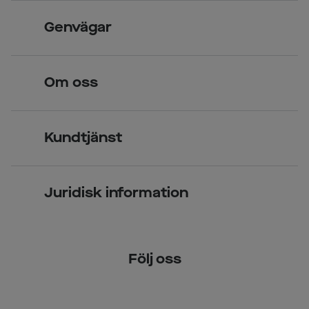
Skandinavisk unik design
Genvägar
Legitimerade optiker
Hitta butik
Om oss
Över 70 butiker
Synundersökning
Jobba hos oss
Glasögon
Kundtjänst
Företagsavtal
Solglasögon
Vanliga frågor & svar
Press
Kontaktlinser
Juridisk information
Kontakta oss
Om Smarteyes
Integritetspolicy
Följ oss
Cookiepolicy
Tillgänglighet