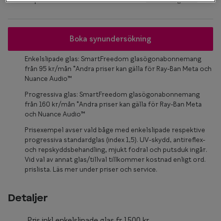
Glasögon 
Boka synundersökning
Enkelslipade glas: SmartFreedom glasögonabonnemang
från 95 kr/mån *Andra priser kan gälla för Ray-Ban Meta och
Nuance Audio™
Progressiva glas: SmartFreedom glasögonabonnemang
från 160 kr/mån *Andra priser kan gälla för Ray-Ban Meta
och Nuance Audio™
Prisexempel avser vald båge med enkelslipade respektive
progressiva standardglas (index 1,5). UV-skydd, antireflex-
och repskyddsbehandling, mjukt fodral och putsduk ingår.
Vid val av annat glas/tillval tillkommer kostnad enligt ord.
prislista. Läs mer under priser och service.
Detaljer
Pris inkl enkelslipade glas fr.1500 kr