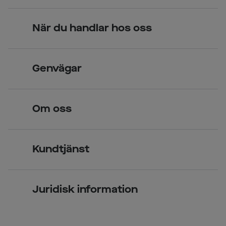
När du handlar hos oss
Skandinavisk unik design
Genvägar
Legitimerade optiker
Hitta butik
Om oss
Över 70 butiker
Synundersökning
Jobba hos oss
Glasögon
Kundtjänst
Företagsavtal
Solglasögon
Vanliga frågor & svar
Press
Kontaktlinser
Juridisk information
Kontakta oss
Om Smarteyes
Integritetspolicy