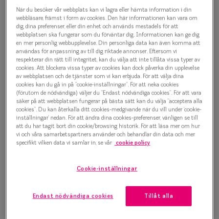
Progressi
När du besöker vår webbplats kan vi lagra eller hämta information i din
Vintage Flair 0IY2354 C01
webbläsare, främst i form av cookies. Den här informationen kan vara om
Enkelslip
dig, dina preferenser, eller din enhet och används mestadels för att
Glasögonbåge
webbplatsen ska fungerar som du förväntar dig. Informationen kan ge dig
en mer personlig webbupplevelse. Din personliga data kan även komma att
Terminalg
användas för anpassning av till dig riktade annonser. Eftersom vi
1 000 kr
respekterar din rätt till integritet, kan du välja att inte tillåta vissa typer av
Läsglasög
cookies. Att blockera vissa typer av cookies kan dock påverka din upplevelse
av webbplatsen och de tjänster som vi kan erbjuda. För att välja dina
Olika glas 
cookies kan du gå in på ”cookie-inställningar”. För att neka cookies
Välj färg:
(förutom de nödvändiga) väljer du ”Endast nödvändiga cookies”. För att vara
säker på att webbplatsen fungerar på bästa sätt kan du välja ”acceptera alla
Havana
Kollektio
cookies”. Du kan återkalla ditt cookies-medgivande när du vill under ’cookie-
inställningar’ nedan. För att ändra dina cookies-preferenser, vänligen se till
Taberg by
att du har tagit bort din cookie/browsing historik. För att läsa mer om hur
vi och våra samarbetspartners använder och behandlar din data och mer
Efva Attl
specifikt vilken data vi samlar in, se vår
cookie policy
Oscar Jac
Bågstorlek
Cookie-inställningar
Smarteyes
S
120-126 mm
Endast nödvändiga cookies
Tillåt alla
Trender o
Osäker på vilken storlek du har? Se vår
Storleksguide