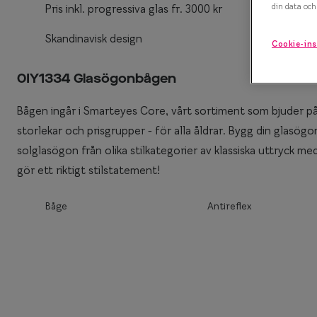
din data och 
Pris inkl. progressiva glas fr. 3000 kr
Efva Attling X S
Polariserande solglasögon
Skandinavisk design
Cookie-ins
Oscar Jacobson 
Så väljer du rätt solglasögon
Smarteyes Summ
0IY1334 Glasögonbågen
Bågen ingår i Smarteyes Core, vårt sortiment som bjuder på 
storlekar och prisgrupper - för alla åldrar. Bygg din glas
solglasögon från olika stilkategorier av klassiska uttryck me
gör ett riktigt stilstatement!
Båge
Antireflex