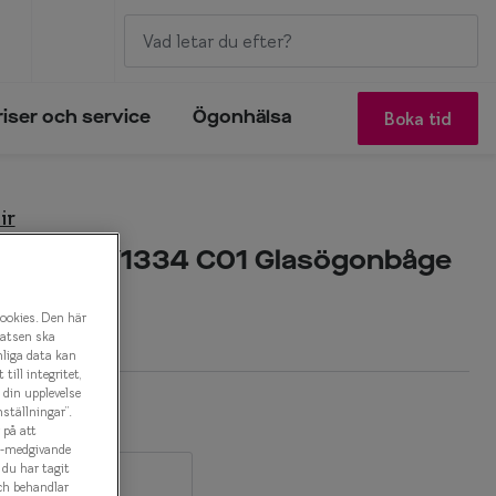
Boka tid
riser och service
Ögonhälsa
ir
 Flair 0IY1334 C01 Glasögonbåge
r
cookies. Den här
latsen ska
nliga data kan
ill integritet,
a din upplevelse
ställningar”.
 på att
es-medgivande
t du har tagit
ch behandlar