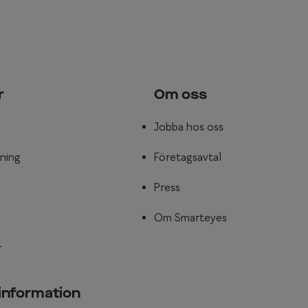
r
Om oss
Jobba hos oss
ning
Företagsavtal
Press
Om Smarteyes
r
 information