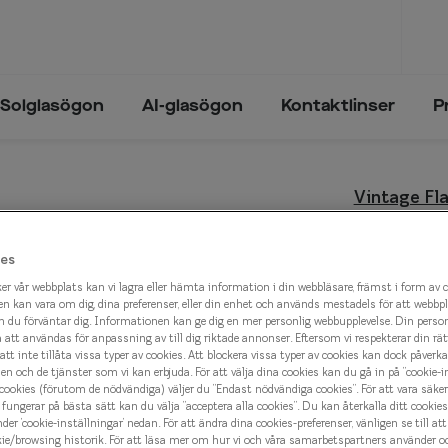
Solglasögon
AI-glasögon
Kontaktlinser
P
Trender och inspiration
Synfel
Trender och inspiration
Vintage Fla
ögon
Glasögon & solglasögon 2026
Närsynthet
Glasögon & solglasögon 2026
Vintage
sögon
Solglasögon - trender 2025
Översynthet
es
n
Solglasögon - trender 2024
Ålderssynthet
1 000 k
er vår webbplats kan vi lagra eller hämta information i din webbläsare, främst i form av 
n kan vara om dig, dina preferenser, eller din enhet och används mestadels för att webbp
Astigmatism
 du förväntar dig. Informationen kan ge dig en mer personlig webbupplevelse. Din perso
tt användas för anpassning av till dig riktade annonser. Eftersom vi respekterar din rätt t
lval
att inte tillåta vissa typer av cookies. Att blockera vissa typer av cookies kan dock påverk
Välj färg:
n och de tjänster som vi kan erbjuda. För att välja dina cookies kan du gå in på ”cookie-in
Svart
 cookies (förutom de nödvändiga) väljer du ”Endast nödvändiga cookies”. För att vara säker
fungerar på bästa sätt kan du välja ”acceptera alla cookies”. Du kan återkalla ditt cooki
nder ’cookie-inställningar’ nedan. För att ändra dina cookies-preferenser, vänligen se till at
kie/browsing historik. För att läsa mer om hur vi och våra samarbetspartners använder o
eyes