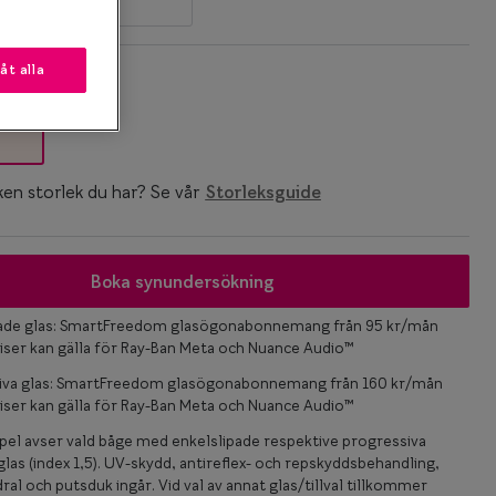
låt alla
k
ken storlek du har? Se vår
Storleksguide
Boka synundersökning
pade glas: SmartFreedom glasögonabonnemang från 95 kr/mån
iser kan gälla för Ray-Ban Meta och Nuance Audio™
iva glas: SmartFreedom glasögonabonnemang från 160 kr/mån
iser kan gälla för Ray-Ban Meta och Nuance Audio™
el avser vald båge med enkelslipade respektive progressiva
las (index 1,5). UV-skydd, antireflex- och repskyddsbehandling,
ral och putsduk ingår. Vid val av annat glas/tillval tillkommer