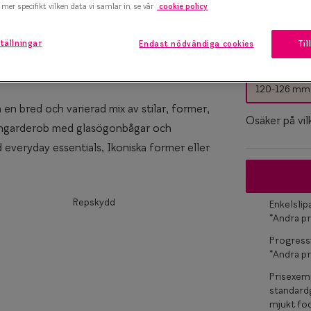
mer specifikt vilken data vi samlar in, se vår
cookie policy
marteyes
tällningar
Endast nödvändiga cookies
Til
Bågstorle
x Smarteyes
S
er Collection
120-126 mm
en bred och varierad mix av stilar, former,
Osäker på vil
ögongarderob med glasögonbågar och
d everyday essentials, Ikoniska former eller
Repskydd
Enkelsli
*Andra pr
Progress
*Andra pr
Prisexemp
standardg
mjukt fod