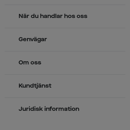
När du handlar hos oss
Skandinavisk unik design
Genvägar
Legitimerade optiker
Hitta butik
Om oss
Över 70 butiker
Synundersökning
Jobba hos oss
Glasögon
Kundtjänst
Företagsavtal
Solglasögon
Vanliga frågor & svar
Press
Kontaktlinser
Juridisk information
Kontakta oss
Om Smarteyes
Integritetspolicy