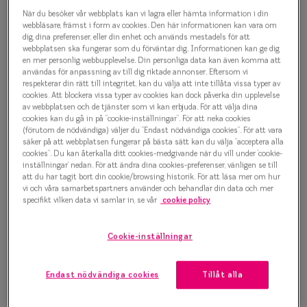
Progressi
När du besöker vår webbplats kan vi lagra eller hämta information i din
Bold Geometry 0IY2337 C02
webbläsare, främst i form av cookies. Den här informationen kan vara om
Enkelslip
dig, dina preferenser, eller din enhet och används mestadels för att
Glasögonbåge
webbplatsen ska fungerar som du förväntar dig. Informationen kan ge dig
en mer personlig webbupplevelse. Din personliga data kan även komma att
Terminalg
användas för anpassning av till dig riktade annonser. Eftersom vi
1 000 kr
respekterar din rätt till integritet, kan du välja att inte tillåta vissa typer av
Läsglasög
cookies. Att blockera vissa typer av cookies kan dock påverka din upplevelse
av webbplatsen och de tjänster som vi kan erbjuda. För att välja dina
Olika glas 
cookies kan du gå in på ”cookie-inställningar”. För att neka cookies
Välj färg:
(förutom de nödvändiga) väljer du ”Endast nödvändiga cookies”. För att vara
säker på att webbplatsen fungerar på bästa sätt kan du välja ”acceptera alla
Svart
Kollektio
cookies”. Du kan återkalla ditt cookies-medgivande när du vill under ’cookie-
inställningar’ nedan. För att ändra dina cookies-preferenser, vänligen se till
Taberg by
att du har tagit bort din cookie/browsing historik. För att läsa mer om hur
vi och våra samarbetspartners använder och behandlar din data och mer
Efva Attl
specifikt vilken data vi samlar in, se vår
cookie policy
Oscar Jac
Bågstorlek
Cookie-inställningar
Smarteyes
S
120-126 mm
Endast nödvändiga cookies
Tillåt alla
Trender o
Osäker på vilken storlek du har? Se vår
Storleksguide