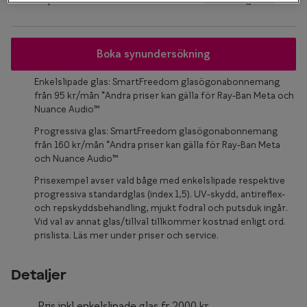
Glasögon 
Boka synundersökning
Enkelslipade glas: SmartFreedom glasögonabonnemang
från 95 kr/mån *Andra priser kan gälla för Ray-Ban Meta och
Nuance Audio™
Progressiva glas: SmartFreedom glasögonabonnemang
från 160 kr/mån *Andra priser kan gälla för Ray-Ban Meta
och Nuance Audio™
Prisexempel avser vald båge med enkelslipade respektive
progressiva standardglas (index 1,5). UV-skydd, antireflex-
och repskyddsbehandling, mjukt fodral och putsduk ingår.
Vid val av annat glas/tillval tillkommer kostnad enligt ord.
prislista. Läs mer under priser och service.
Detaljer
Pris inkl enkelslipade glas fr.2000 kr