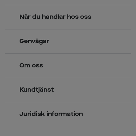
När du handlar hos oss
Skandinavisk unik design
Genvägar
Legitimerade optiker
Hitta butik
Om oss
Över 70 butiker
Synundersökning
Jobba hos oss
Glasögon
Kundtjänst
Företagsavtal
Solglasögon
Vanliga frågor & svar
Press
Kontaktlinser
Juridisk information
Kontakta oss
Om Smarteyes
Integritetspolicy