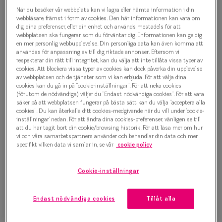
Progressi
När du besöker vår webbplats kan vi lagra eller hämta information i din
Efva Attling 0IY2097 1
webbläsare, främst i form av cookies. Den här informationen kan vara om
Enkelslip
dig, dina preferenser, eller din enhet och används mestadels för att
Glasögonbåge
webbplatsen ska fungerar som du förväntar dig. Informationen kan ge dig
en mer personlig webbupplevelse. Din personliga data kan även komma att
Terminalg
användas för anpassning av till dig riktade annonser. Eftersom vi
1 500 kr
respekterar din rätt till integritet, kan du välja att inte tillåta vissa typer av
Läsglasög
cookies. Att blockera vissa typer av cookies kan dock påverka din upplevelse
av webbplatsen och de tjänster som vi kan erbjuda. För att välja dina
Olika glas 
cookies kan du gå in på ”cookie-inställningar”. För att neka cookies
Välj färg:
(förutom de nödvändiga) väljer du ”Endast nödvändiga cookies”. För att vara
säker på att webbplatsen fungerar på bästa sätt kan du välja ”acceptera alla
Svart
Kollektio
cookies”. Du kan återkalla ditt cookies-medgivande när du vill under ’cookie-
inställningar’ nedan. För att ändra dina cookies-preferenser, vänligen se till
Taberg by
att du har tagit bort din cookie/browsing historik. För att läsa mer om hur
vi och våra samarbetspartners använder och behandlar din data och mer
Efva Attl
specifikt vilken data vi samlar in, se vår
cookie policy
Oscar Jac
Bågstorlek
Cookie-inställningar
Smarteyes
S
120-126 mm
Endast nödvändiga cookies
Tillåt alla
Trender o
Osäker på vilken storlek du har? Se vår
Storleksguide