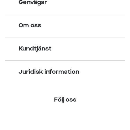
Genvägar
Legitimerade optiker
Hitta butik
Om oss
Över 70 butiker
Synundersökning
Jobba hos oss
Glasögon
Kundtjänst
Företagsavtal
Solglasögon
Vanliga frågor & svar
Press
Kontaktlinser
Juridisk information
Kontakta oss
Om Smarteyes
Integritetspolicy
Följ oss
Cookiepolicy
Tillgänglighet