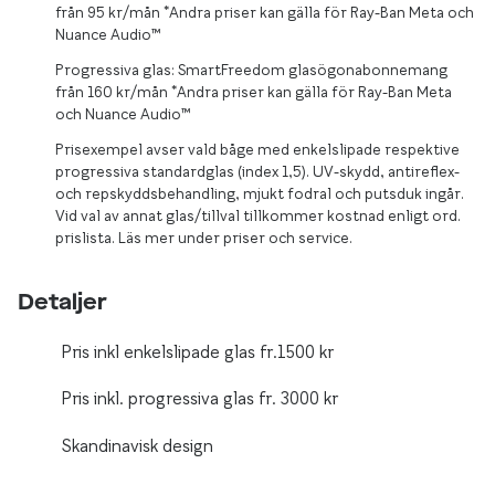
Glasögon 
från 95 kr/mån *Andra priser kan gälla för Ray-Ban Meta och
Nuance Audio™
Progressiva glas: SmartFreedom glasögonabonnemang
från 160 kr/mån *Andra priser kan gälla för Ray-Ban Meta
och Nuance Audio™
Prisexempel avser vald båge med enkelslipade respektive
progressiva standardglas (index 1,5). UV-skydd, antireflex-
och repskyddsbehandling, mjukt fodral och putsduk ingår.
Vid val av annat glas/tillval tillkommer kostnad enligt ord.
prislista. Läs mer under priser och service.
Detaljer
Pris inkl enkelslipade glas fr.1500 kr
Pris inkl. progressiva glas fr. 3000 kr
Skandinavisk design