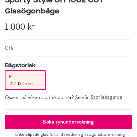
Sporty Style 0IY1002 C01
Progressi
Glasögonbåge
Enkelslip
1 000 kr
Terminalg
Läsglasög
Grå
Olika glas 
Bågstorlek
Kollektio
M
Taberg by
127-137 mm
Efva Attl
Osäker på vilken storlek du har? Se vår
Storleksguide
Oscar Jac
Smarteyes
Boka synundersökning
Trender o
Enkelslipade glas: SmartFreedom glasögonabonnemang