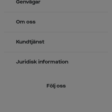
Genvägar
Legitimerade optiker
Hitta butik
Om oss
Över 70 butiker
Synundersökning
Jobba hos oss
Glasögon
Kundtjänst
Företagsavtal
Solglasögon
Vanliga frågor & svar
Press
Kontaktlinser
Juridisk information
Kontakta oss
Om Smarteyes
Integritetspolicy
Följ oss
Cookiepolicy
Tillgänglighet