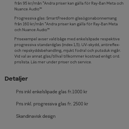
Glasögon 
från 95 kr/mån *Andra priser kan gälla för Ray-Ban Meta och
Nuance Audio™
Progressiva glas: SmartFreedom glasögonabonnemang
från 160 kr/mån *Andra priser kan gälla för Ray-Ban Meta
och Nuance Audio™
Prisexempel avser vald båge med enkelslipade respektive
progressiva standardglas (index 1,5). UV-skydd, antireflex-
och repskyddsbehandling, mjukt fodral och putsduk ingår.
Vid val av annat glas/tillval tillkommer kostnad enligt ord.
prislista. Läs mer under priser och service.
Detaljer
Pris inkl enkelslipade glas fr.1000 kr
Pris inkl. progressiva glas fr. 2500 kr
Skandinavisk design