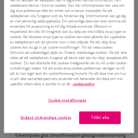
Junior 0IY2001 C01
När du besöker vår webbplats kan vi lagra eller hämta information i din
Progressi
webbläsare, främst i form av cookies. Den här informationen kan vara om
Glasögonbåge
dig, dina preferenser, eller din enhet och används mestadels för att
Enkelslip
webbplatsen ska fungerar som du förväntar dig. Informationen kan ge dig
en mer personlig webbupplevelse. Din personliga data kan även komma att
500 kr
användas för anpassning av till dig riktade annonser. Eftersom vi
Terminalg
respekterar din rätt till integritet, kan du välja att inte tillåta vissa typer av
cookies. Att blockera vissa typer av cookies kan dock påverka din upplevelse
Läsglasög
av webbplatsen och de tjänster som vi kan erbjuda. För att välja dina
cookies kan du gå in på ”cookie-inställningar”. För att neka cookies
Bordeaux
Olika glas 
(förutom de nödvändiga) väljer du ”Endast nödvändiga cookies”. För att vara
säker på att webbplatsen fungerar på bästa sätt kan du välja ”acceptera alla
cookies”. Du kan återkalla ditt cookies-medgivande när du vill under ’cookie-
Bågstorlek
Kollektio
inställningar’ nedan. För att ändra dina cookies-preferenser, vänligen se till
att du har tagit bort din cookie/browsing historik. För att läsa mer om hur
XS
Taberg by
vi och våra samarbetspartners använder och behandlar din data och mer
Upp till 119 mm
specifikt vilken data vi samlar in, se vår
cookie policy
Efva Attl
Osäker på vilken storlek du har? Se vår
Storleksguide
Cookie-inställningar
Oscar Jac
Smarteyes
Endast nödvändiga cookies
Tillåt alla
Boka synundersökning
Trender o
Enkelslipade glas: SmartFreedom glasögonabonnemang