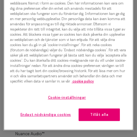
Progressi
webbläsare, främst i form av cookies. Den här informationen kan vara om
dig, dina preferenser, eller din enhet och används mestadels för att
1 000 kr
webbplatsen ska fungerar som du förväntar dig. Informationen kan ge dig
Enkelslip
en mer personlig webbupplevelse. Din personliga data kan även komma att
användas för anpassning av till dig riktade annonser. Eftersom vi
Terminalg
respekterar din rätt till integritet, kan du välja att inte tillåta vissa typer av
Transparent
cookies. Att blockera vissa typer av cookies kan dock påverka din upplevelse
Läsglasög
av webbplatsen och de tjänster som vi kan erbjuda. För att välja dina
cookies kan du gå in på ”cookie-inställningar”. För att neka cookies
(förutom de nödvändiga) väljer du ”Endast nödvändiga cookies”. För att vara
Olika glas 
Bågstorlek
säker på att webbplatsen fungerar på bästa sätt kan du välja ”acceptera alla
cookies”. Du kan återkalla ditt cookies-medgivande när du vill under ’cookie-
S
inställningar’ nedan. För att ändra dina cookies-preferenser, vänligen se till
Kollektio
120-126 mm
att du har tagit bort din cookie/browsing historik. För att läsa mer om hur
vi och våra samarbetspartners använder och behandlar din data och mer
Taberg by
specifikt vilken data vi samlar in, se vår
cookie policy
Osäker på vilken storlek du har? Se vår
Storleksguide
Efva Attl
Cookie-inställningar
Oscar Jac
Boka synundersökning
Smarteyes
Endast nödvändiga cookies
Tillåt alla
Enkelslipade glas: SmartFreedom glasögonabonnemang
från 95 kr/mån *Andra priser kan gälla för Ray-Ban Meta och
Trender o
Nuance Audio™