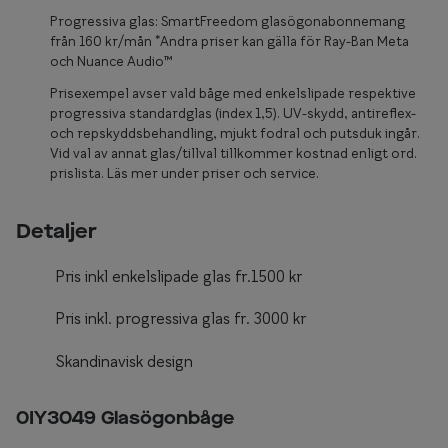
Glasögon 
Progressiva glas: SmartFreedom glasögonabonnemang
från 160 kr/mån *Andra priser kan gälla för Ray-Ban Meta
och Nuance Audio™
Prisexempel avser vald båge med enkelslipade respektive
progressiva standardglas (index 1,5). UV-skydd, antireflex-
och repskyddsbehandling, mjukt fodral och putsduk ingår.
Vid val av annat glas/tillval tillkommer kostnad enligt ord.
prislista. Läs mer under priser och service.
Detaljer
Pris inkl enkelslipade glas fr.1500 kr
Pris inkl. progressiva glas fr. 3000 kr
Skandinavisk design
0IY3049 Glasögonbåge