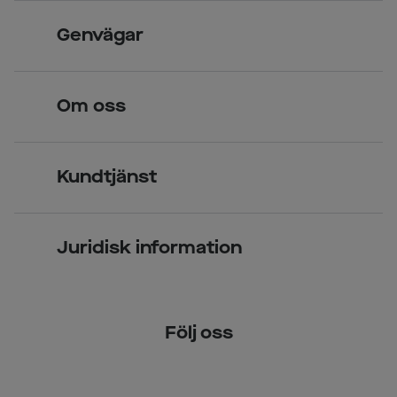
Skandinavisk unik design
Genvägar
Legitimerade optiker
Hitta butik
Om oss
Över 70 butiker
Synundersökning
Jobba hos oss
Glasögon
Kundtjänst
Företagsavtal
Solglasögon
Vanliga frågor & svar
Press
Kontaktlinser
Juridisk information
Kontakta oss
Om Smarteyes
Integritetspolicy
Följ oss
Cookiepolicy
Tillgänglighet