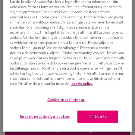
När du besöker vår webbplats kan vi lagra eller hämta information i din
Progressi
webbläsare, främst i form av cookies. Den här informationen kan vara om
Bold geometry 0IY2091 C02
dig, dina preferenser, eller din enhet och används mestadels för att
Enkelslip
webbplatsen ska fungerar som du förväntar dig. Informationen kan ge dig
Glasögonbåge
en mer personlig webbupplevelse. Din personliga data kan även komma att
Terminalg
användas för anpassning av till dig riktade annonser. Eftersom vi
respekterar din rätt till integritet, kan du välja att inte tillåta vissa typer av
1 000 kr
cookies. Att blockera vissa typer av cookies kan dock påverka din upplevelse
Läsglasög
av webbplatsen och de tjänster som vi kan erbjuda. För att välja dina
cookies kan du gå in på ”cookie-inställningar”. För att neka cookies
Olika glas 
(förutom de nödvändiga) väljer du ”Endast nödvändiga cookies”. För att vara
Havana
säker på att webbplatsen fungerar på bästa sätt kan du välja ”acceptera alla
cookies”. Du kan återkalla ditt cookies-medgivande när du vill under ’cookie-
Kollektio
inställningar’ nedan. För att ändra dina cookies-preferenser, vänligen se till
att du har tagit bort din cookie/browsing historik. För att läsa mer om hur
Bågstorlek
Taberg by
vi och våra samarbetspartners använder och behandlar din data och mer
specifikt vilken data vi samlar in, se vår
cookie policy
S
Efva Attl
120-126 mm
Oscar Jac
Cookie-inställningar
Osäker på vilken storlek du har? Se vår
Storleksguide
Smarteyes
Endast nödvändiga cookies
Tillåt alla
Trender o
Boka synundersökning