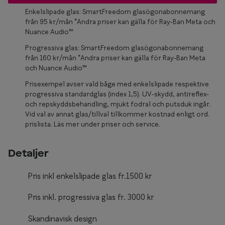
Glasögon 
Enkelslipade glas: SmartFreedom glasögonabonnemang
från 95 kr/mån *Andra priser kan gälla för Ray-Ban Meta och
Nuance Audio™
Progressiva glas: SmartFreedom glasögonabonnemang
från 160 kr/mån *Andra priser kan gälla för Ray-Ban Meta
och Nuance Audio™
Prisexempel avser vald båge med enkelslipade respektive
progressiva standardglas (index 1,5). UV-skydd, antireflex-
och repskyddsbehandling, mjukt fodral och putsduk ingår.
Vid val av annat glas/tillval tillkommer kostnad enligt ord.
prislista. Läs mer under priser och service.
Detaljer
Pris inkl enkelslipade glas fr.1500 kr
Pris inkl. progressiva glas fr. 3000 kr
Skandinavisk design