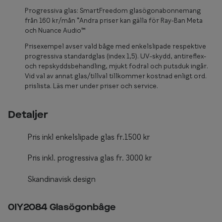
Glasögon 
Progressiva glas: SmartFreedom glasögonabonnemang
från 160 kr/mån *Andra priser kan gälla för Ray-Ban Meta
och Nuance Audio™
Prisexempel avser vald båge med enkelslipade respektive
progressiva standardglas (index 1,5). UV-skydd, antireflex-
och repskyddsbehandling, mjukt fodral och putsduk ingår.
Vid val av annat glas/tillval tillkommer kostnad enligt ord.
prislista. Läs mer under priser och service.
Detaljer
Pris inkl enkelslipade glas fr.1500 kr
Pris inkl. progressiva glas fr. 3000 kr
Skandinavisk design
0IY2084 Glasögonbåge