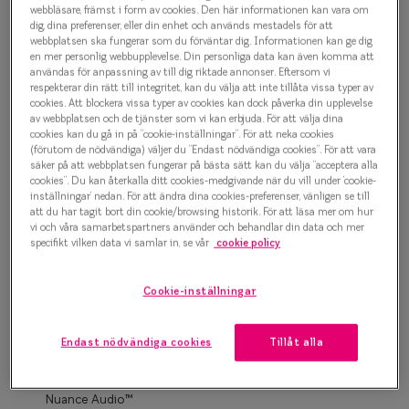
Progressi
webbläsare, främst i form av cookies. Den här informationen kan vara om
dig, dina preferenser, eller din enhet och används mestadels för att
1 000 kr
webbplatsen ska fungerar som du förväntar dig. Informationen kan ge dig
Enkelslip
en mer personlig webbupplevelse. Din personliga data kan även komma att
användas för anpassning av till dig riktade annonser. Eftersom vi
Terminalg
respekterar din rätt till integritet, kan du välja att inte tillåta vissa typer av
Blå
cookies. Att blockera vissa typer av cookies kan dock påverka din upplevelse
Läsglasög
av webbplatsen och de tjänster som vi kan erbjuda. För att välja dina
cookies kan du gå in på ”cookie-inställningar”. För att neka cookies
(förutom de nödvändiga) väljer du ”Endast nödvändiga cookies”. För att vara
Olika glas 
Bågstorlek
säker på att webbplatsen fungerar på bästa sätt kan du välja ”acceptera alla
cookies”. Du kan återkalla ditt cookies-medgivande när du vill under ’cookie-
S
inställningar’ nedan. För att ändra dina cookies-preferenser, vänligen se till
Kollektio
120-126 mm
att du har tagit bort din cookie/browsing historik. För att läsa mer om hur
vi och våra samarbetspartners använder och behandlar din data och mer
Taberg by
specifikt vilken data vi samlar in, se vår
cookie policy
Osäker på vilken storlek du har? Se vår
Storleksguide
Efva Attl
Cookie-inställningar
Oscar Jac
Boka synundersökning
Smarteyes
Endast nödvändiga cookies
Tillåt alla
Enkelslipade glas: SmartFreedom glasögonabonnemang
från 95 kr/mån *Andra priser kan gälla för Ray-Ban Meta och
Trender o
Nuance Audio™