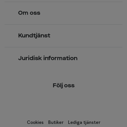
Hitta butik
Om oss
Över 70 butiker
Synundersökning
Jobba hos oss
Glasögon
Kundtjänst
Företagsavtal
Solglasögon
Vanliga frågor & svar
Press
Kontaktlinser
Juridisk information
Kontakta oss
Om Smarteyes
Integritetspolicy
Följ oss
Cookiepolicy
Tillgänglighet
Cookies
Butiker
Lediga tjänster