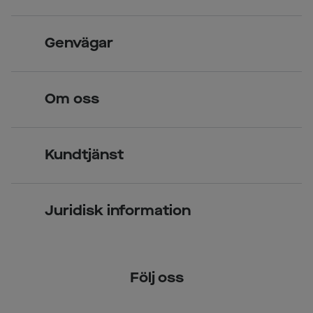
Skandinavisk unik design
Genvägar
Legitimerade optiker
Hitta butik
Om oss
Över 70 butiker
Synundersökning
Jobba hos oss
Glasögon
Kundtjänst
Företagsavtal
Solglasögon
Vanliga frågor & svar
Press
Kontaktlinser
Juridisk information
Kontakta oss
Om Smarteyes
Integritetspolicy
Följ oss
Cookiepolicy
Tillgänglighet