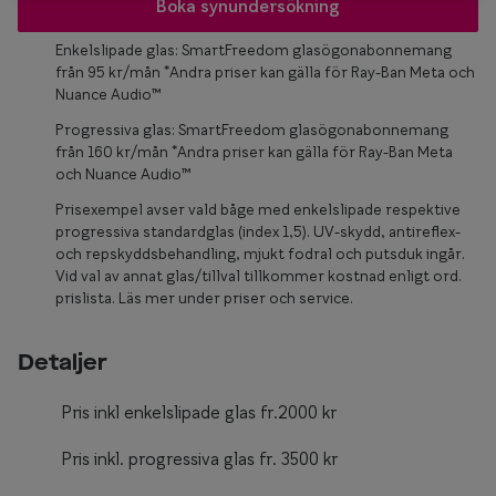
Glasögon 
Boka synundersökning
Enkelslipade glas: SmartFreedom glasögonabonnemang
från 95 kr/mån *Andra priser kan gälla för Ray-Ban Meta och
Nuance Audio™
Progressiva glas: SmartFreedom glasögonabonnemang
från 160 kr/mån *Andra priser kan gälla för Ray-Ban Meta
och Nuance Audio™
Prisexempel avser vald båge med enkelslipade respektive
progressiva standardglas (index 1,5). UV-skydd, antireflex-
och repskyddsbehandling, mjukt fodral och putsduk ingår.
Vid val av annat glas/tillval tillkommer kostnad enligt ord.
prislista. Läs mer under priser och service.
Detaljer
Pris inkl enkelslipade glas fr.2000 kr
Pris inkl. progressiva glas fr. 3500 kr