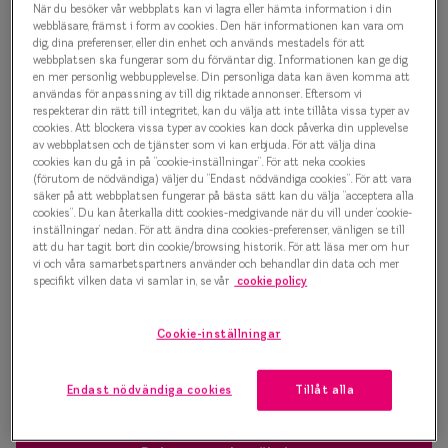
När du besöker vår webbplats kan vi lagra eller hämta information i din
Progressi
webbläsare, främst i form av cookies. Den här informationen kan vara om
1 500 kr
dig, dina preferenser, eller din enhet och används mestadels för att
Enkelslip
webbplatsen ska fungerar som du förväntar dig. Informationen kan ge dig
en mer personlig webbupplevelse. Din personliga data kan även komma att
Terminalg
användas för anpassning av till dig riktade annonser. Eftersom vi
respekterar din rätt till integritet, kan du välja att inte tillåta vissa typer av
Välj färg:
cookies. Att blockera vissa typer av cookies kan dock påverka din upplevelse
Läsglasög
Rosa
av webbplatsen och de tjänster som vi kan erbjuda. För att välja dina
cookies kan du gå in på ”cookie-inställningar”. För att neka cookies
Olika glas 
(förutom de nödvändiga) väljer du ”Endast nödvändiga cookies”. För att vara
säker på att webbplatsen fungerar på bästa sätt kan du välja ”acceptera alla
cookies”. Du kan återkalla ditt cookies-medgivande när du vill under ’cookie-
Kollektio
inställningar’ nedan. För att ändra dina cookies-preferenser, vänligen se till
att du har tagit bort din cookie/browsing historik. För att läsa mer om hur
Taberg by
vi och våra samarbetspartners använder och behandlar din data och mer
Bågstorlek
specifikt vilken data vi samlar in, se vår
cookie policy
Efva Attl
S
120-126 mm
Oscar Jac
Cookie-inställningar
Osäker på vilken storlek du har? Se vår
Storleksguide
Smarteyes
Endast nödvändiga cookies
Tillåt alla
Trender o