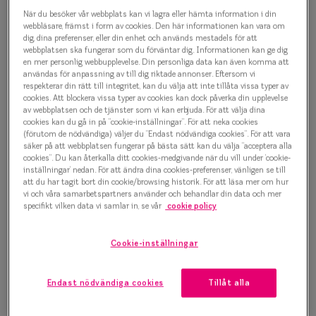
Progressi
När du besöker vår webbplats kan vi lagra eller hämta information i din
Contemporary Crush 0IY1128
webbläsare, främst i form av cookies. Den här informationen kan vara om
Enkelslip
dig, dina preferenser, eller din enhet och används mestadels för att
C01 Glasögonbåge
webbplatsen ska fungerar som du förväntar dig. Informationen kan ge dig
en mer personlig webbupplevelse. Din personliga data kan även komma att
Terminalg
användas för anpassning av till dig riktade annonser. Eftersom vi
1 000 kr
respekterar din rätt till integritet, kan du välja att inte tillåta vissa typer av
Läsglasög
cookies. Att blockera vissa typer av cookies kan dock påverka din upplevelse
av webbplatsen och de tjänster som vi kan erbjuda. För att välja dina
Olika glas 
cookies kan du gå in på ”cookie-inställningar”. För att neka cookies
Välj färg:
(förutom de nödvändiga) väljer du ”Endast nödvändiga cookies”. För att vara
säker på att webbplatsen fungerar på bästa sätt kan du välja ”acceptera alla
Blå
Kollektio
cookies”. Du kan återkalla ditt cookies-medgivande när du vill under ’cookie-
inställningar’ nedan. För att ändra dina cookies-preferenser, vänligen se till
Taberg by
att du har tagit bort din cookie/browsing historik. För att läsa mer om hur
vi och våra samarbetspartners använder och behandlar din data och mer
Efva Attl
specifikt vilken data vi samlar in, se vår
cookie policy
Oscar Jac
Bågstorlek
Cookie-inställningar
Smarteyes
S
120-126 mm
Endast nödvändiga cookies
Tillåt alla
Trender o
Osäker på vilken storlek du har? Se vår
Storleksguide