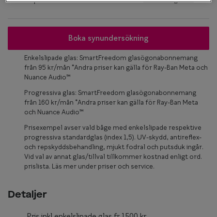
Glasögon 
Boka synundersökning
Enkelslipade glas: SmartFreedom glasögonabonnemang
från 95 kr/mån *Andra priser kan gälla för Ray-Ban Meta och
Nuance Audio™
Progressiva glas: SmartFreedom glasögonabonnemang
från 160 kr/mån *Andra priser kan gälla för Ray-Ban Meta
och Nuance Audio™
Prisexempel avser vald båge med enkelslipade respektive
progressiva standardglas (index 1,5). UV-skydd, antireflex-
och repskyddsbehandling, mjukt fodral och putsduk ingår.
Vid val av annat glas/tillval tillkommer kostnad enligt ord.
prislista. Läs mer under priser och service.
Detaljer
Pris inkl enkelslipade glas fr.1500 kr