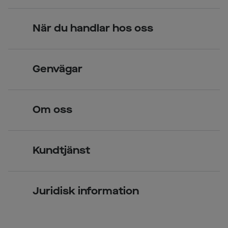
När du handlar hos oss
Skandinavisk unik design
Genvägar
Legitimerade optiker
Hitta butik
Om oss
Över 70 butiker
Synundersökning
Jobba hos oss
Glasögon
Kundtjänst
Företagsavtal
Solglasögon
Vanliga frågor & svar
Press
Kontaktlinser
Juridisk information
Kontakta oss
Om Smarteyes
Integritetspolicy