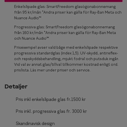
Glasögon 
Enkelslipade glas: SmartFreedom glasögonabonnemang
från 95 kr/mån *Andra priser kan gälla för Ray-Ban Meta och
Nuance Audio™
Progressiva glas: SmartFreedom glasögonabonnemang
från 160 kr/mån *Andra priser kan gälla för Ray-Ban Meta
och Nuance Audio™
Prisexempel avser vald båge med enkelslipade respektive
progressiva standardglas (index 1,5). UV-skydd, antireflex-
och repskyddsbehandling, mjukt fodral och putsduk ingår.
Vid val av annat glas/tillval tillkommer kostnad enligt ord.
prislista. Läs mer under priser och service.
Detaljer
Pris inkl enkelslipade glas fr.1500 kr
Pris inkl. progressiva glas fr. 3000 kr
Skandinavisk design