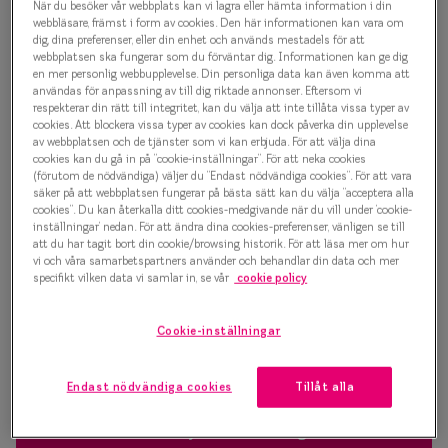
När du besöker vår webbplats kan vi lagra eller hämta information i din
Progressi
webbläsare, främst i form av cookies. Den här informationen kan vara om
Contemporary Crush 0IY1099
dig, dina preferenser, eller din enhet och används mestadels för att
Enkelslip
webbplatsen ska fungerar som du förväntar dig. Informationen kan ge dig
C01 Glasögonbåge
en mer personlig webbupplevelse. Din personliga data kan även komma att
Terminalg
användas för anpassning av till dig riktade annonser. Eftersom vi
respekterar din rätt till integritet, kan du välja att inte tillåta vissa typer av
1 000 kr
cookies. Att blockera vissa typer av cookies kan dock påverka din upplevelse
Läsglasög
av webbplatsen och de tjänster som vi kan erbjuda. För att välja dina
cookies kan du gå in på ”cookie-inställningar”. För att neka cookies
Olika glas 
(förutom de nödvändiga) väljer du ”Endast nödvändiga cookies”. För att vara
Rosa
säker på att webbplatsen fungerar på bästa sätt kan du välja ”acceptera alla
cookies”. Du kan återkalla ditt cookies-medgivande när du vill under ’cookie-
Kollektio
inställningar’ nedan. För att ändra dina cookies-preferenser, vänligen se till
att du har tagit bort din cookie/browsing historik. För att läsa mer om hur
Bågstorlek
Taberg by
vi och våra samarbetspartners använder och behandlar din data och mer
specifikt vilken data vi samlar in, se vår
cookie policy
S
Efva Attl
120-126 mm
Oscar Jac
Cookie-inställningar
Osäker på vilken storlek du har? Se vår
Storleksguide
Smarteyes
Endast nödvändiga cookies
Tillåt alla
Trender o
Boka synundersökning