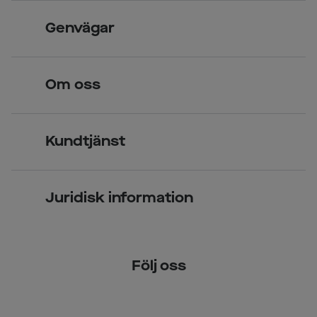
Skandinavisk unik design
Genvägar
Legitimerade optiker
Hitta butik
Om oss
Över 70 butiker
Synundersökning
Jobba hos oss
Glasögon
Kundtjänst
Företagsavtal
Solglasögon
Vanliga frågor & svar
Press
Kontaktlinser
Juridisk information
Kontakta oss
Om Smarteyes
Integritetspolicy
Följ oss
Cookiepolicy
Tillgänglighet