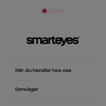
När du handlar hos oss
Skandinavisk unik design
Genvägar
Legitimerade optiker
Hitta butik