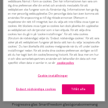
500 kr
webbläsare, främst i form av cookies. Den här informationen kan vara om
Progressi
dig, dina preferenser, eller din enhet och används mestadels för att
webbplatsen ska fungerar som du förväntar dig. Informationen kan ge dig
Enkelslip
en mer personlig webbupplevelse. Din personliga data kan även komma att
användas för anpassning av till dig riktade annonser. Eftersom vi
Transparent
Terminalg
respekterar din rätt till integritet, kan du välja att inte tillåta vissa typer av
cookies. Att blockera vissa typer av cookies kan dock påverka din upplevelse
av webbplatsen och de tjänster som vi kan erbjuda. För att välja dina
Läsglasög
Bågstorlek
cookies kan du gå in på ”cookie-inställningar”. För att neka cookies
(förutom de nödvändiga) väljer du ”Endast nödvändiga cookies”. För att vara
XS
Olika glas 
säker på att webbplatsen fungerar på bästa sätt kan du välja ”acceptera alla
cookies”. Du kan återkalla ditt cookies-medgivande när du vill under ’cookie-
Upp till 119 mm
inställningar’ nedan. För att ändra dina cookies-preferenser, vänligen se till
Kollektio
att du har tagit bort din cookie/browsing historik. För att läsa mer om hur
Osäker på vilken storlek du har? Se vår
Storleksguide
vi och våra samarbetspartners använder och behandlar din data och mer
Taberg by
specifikt vilken data vi samlar in, se vår
cookie policy
Efva Attl
Cookie-inställningar
Boka synundersökning
Oscar Jac
Enkelslipade glas: SmartFreedom glasögonabonnemang
Endast nödvändiga cookies
Tillåt alla
Smarteyes
från 95 kr/mån *Andra priser kan gälla för Ray-Ban Meta och
Nuance Audio™
Trender o
Progressiva glas: SmartFreedom glasögonabonnemang