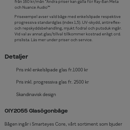
Glasögon 
från 160 kr/mån *Andra priser kan gälla för Ray-Ban Meta
och Nuance Audio™
Prisexempel avser vald båge med enkelslipade respektive
progressiva standardglas (index 1,5). UV-skydd, antireflex-
och repskyddsbehandling, mjukt fodral och putsduk ingår.
Vid val av annat glas/tillval tillkommer kostnad enligt ord.
prislista. Läs mer under priser och service.
Detaljer
Pris inkl enkelslipade glas fr.1000 kr
Pris inkl. progressiva glas fr. 2500 kr
Skandinavisk design
0IY2055 Glasögonbåge
Bågen ingår i Smarteyes Core, vårt sortiment som bjuder