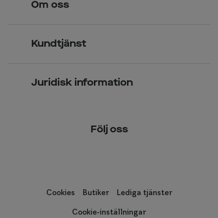
Om oss
Över 70 butiker
Synundersökning
Jobba hos oss
Glasögon
Kundtjänst
Företagsavtal
Solglasögon
Vanliga frågor & svar
Press
Kontaktlinser
Juridisk information
Kontakta oss
Om Smarteyes
Integritetspolicy
Följ oss
Cookiepolicy
Tillgänglighet
Cookies
Butiker
Lediga tjänster
Cookie-inställningar