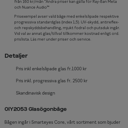
Glasögon 
från 160 kr/mån *Andra priser kan gälla för Ray-Ban Meta
och Nuance Audio™
Prisexempel avser vald båge med enkelslipade respektive
progressiva standardglas (index 1,5). UV-skydd, antireflex-
och repskyddsbehandling, mjukt fodral och putsduk ingår.
Vid val av annat glas/tillval tillkommer kostnad enligt ord.
prislista. Läs mer under priser och service.
Detaljer
Pris inkl enkelslipade glas fr.1000 kr
Pris inkl. progressiva glas fr. 2500 kr
Skandinavisk design
0IY2053 Glasögonbåge
Bågen ingår i Smarteyes Core, vårt sortiment som bjuder