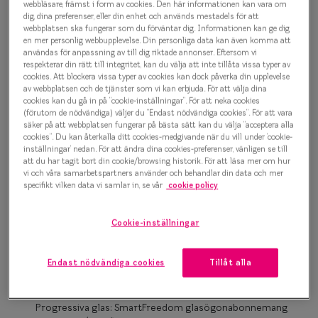
500 kr
webbläsare, främst i form av cookies. Den här informationen kan vara om
Progressi
dig, dina preferenser, eller din enhet och används mestadels för att
webbplatsen ska fungerar som du förväntar dig. Informationen kan ge dig
Enkelslip
en mer personlig webbupplevelse. Din personliga data kan även komma att
användas för anpassning av till dig riktade annonser. Eftersom vi
Havana
Terminalg
respekterar din rätt till integritet, kan du välja att inte tillåta vissa typer av
cookies. Att blockera vissa typer av cookies kan dock påverka din upplevelse
av webbplatsen och de tjänster som vi kan erbjuda. För att välja dina
Läsglasög
Bågstorlek
cookies kan du gå in på ”cookie-inställningar”. För att neka cookies
(förutom de nödvändiga) väljer du ”Endast nödvändiga cookies”. För att vara
XS
Olika glas 
säker på att webbplatsen fungerar på bästa sätt kan du välja ”acceptera alla
cookies”. Du kan återkalla ditt cookies-medgivande när du vill under ’cookie-
Upp till 119 mm
inställningar’ nedan. För att ändra dina cookies-preferenser, vänligen se till
Kollektio
att du har tagit bort din cookie/browsing historik. För att läsa mer om hur
Osäker på vilken storlek du har? Se vår
Storleksguide
vi och våra samarbetspartners använder och behandlar din data och mer
Taberg by
specifikt vilken data vi samlar in, se vår
cookie policy
Efva Attl
Cookie-inställningar
Boka synundersökning
Oscar Jac
Enkelslipade glas: SmartFreedom glasögonabonnemang
Endast nödvändiga cookies
Tillåt alla
Smarteyes
från 95 kr/mån *Andra priser kan gälla för Ray-Ban Meta och
Nuance Audio™
Trender o
Progressiva glas: SmartFreedom glasögonabonnemang