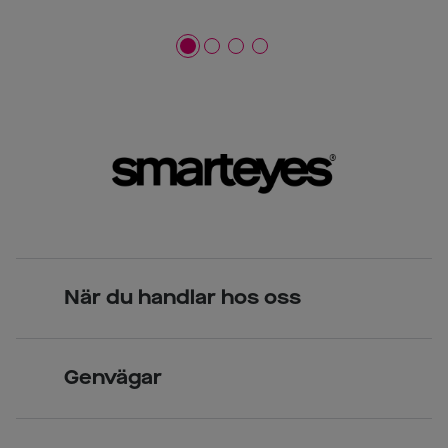
När du handlar hos oss
Skandinavisk unik design
Genvägar
Legitimerade optiker
Hitta butik