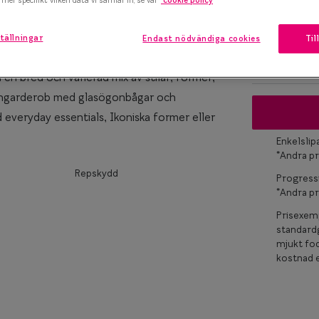
XS
Upp till 119
marteyes
tällningar
Endast nödvändiga cookies
Til
x Smarteyes
Osäker på vil
en bred och varierad mix av stilar, former,
er Collection
ögongarderob med glasögonbågar och
d everyday essentials, Ikoniska former eller
Enkelsli
*Andra pr
Repskydd
Progress
*Andra pr
Prisexemp
standardg
mjukt fod
kostnad e