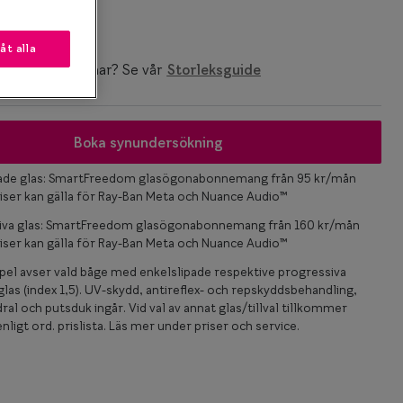
 mm
låt alla
ken storlek du har? Se vår
Storleksguide
Boka synundersökning
pade glas: SmartFreedom glasögonabonnemang från 95 kr/mån
iser kan gälla för Ray-Ban Meta och Nuance Audio™
iva glas: SmartFreedom glasögonabonnemang från 160 kr/mån
iser kan gälla för Ray-Ban Meta och Nuance Audio™
el avser vald båge med enkelslipade respektive progressiva
las (index 1,5). UV-skydd, antireflex- och repskyddsbehandling,
ral och putsduk ingår. Vid val av annat glas/tillval tillkommer
nligt ord. prislista. Läs mer under priser och service.