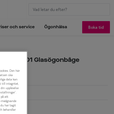
Boka tid
riser och service
Ögonhälsa
IY2043 C01 Glasögonbåge
cookies. Den här
latsen ska
nliga data kan
ill integritet,
a din upplevelse
ställningar”.
 på att
es-medgivande
t du har tagit
k
ch behandlar