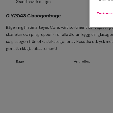
Skandinavisk design
Efva Attling X S
Polariserande solglasögon
Cookie-ins
0IY2043 Glasögonbåge
Oscar Jacobson 
Så väljer du rätt solglasögon
Bågen ingår i Smarteyes Core, vårt sortiment som bjuder på 
Smarteyes Summ
storlekar och prisgrupper - för alla åldrar. Bygg din glas
solglasögon från olika stilkategorier av klassiska uttryck me
gör ett riktigt stilstatement!
Båge
Antireflex