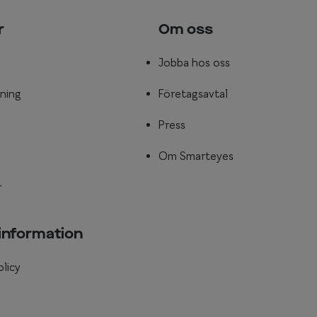
r
Om oss
Jobba hos oss
ning
Företagsavtal
Press
Om Smarteyes
r
 information
olicy