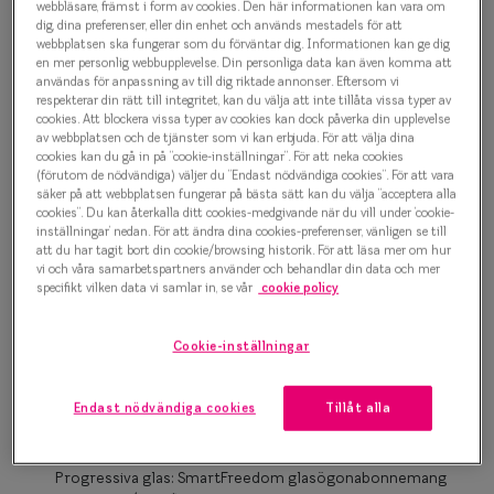
500 kr
webbläsare, främst i form av cookies. Den här informationen kan vara om
Progressi
dig, dina preferenser, eller din enhet och används mestadels för att
webbplatsen ska fungerar som du förväntar dig. Informationen kan ge dig
Enkelslip
en mer personlig webbupplevelse. Din personliga data kan även komma att
användas för anpassning av till dig riktade annonser. Eftersom vi
Grön
Terminalg
respekterar din rätt till integritet, kan du välja att inte tillåta vissa typer av
cookies. Att blockera vissa typer av cookies kan dock påverka din upplevelse
av webbplatsen och de tjänster som vi kan erbjuda. För att välja dina
Läsglasög
Bågstorlek
cookies kan du gå in på ”cookie-inställningar”. För att neka cookies
(förutom de nödvändiga) väljer du ”Endast nödvändiga cookies”. För att vara
XS
Olika glas 
säker på att webbplatsen fungerar på bästa sätt kan du välja ”acceptera alla
cookies”. Du kan återkalla ditt cookies-medgivande när du vill under ’cookie-
Upp till 119 mm
inställningar’ nedan. För att ändra dina cookies-preferenser, vänligen se till
Kollektio
att du har tagit bort din cookie/browsing historik. För att läsa mer om hur
Osäker på vilken storlek du har? Se vår
Storleksguide
vi och våra samarbetspartners använder och behandlar din data och mer
Taberg by
specifikt vilken data vi samlar in, se vår
cookie policy
Efva Attl
Cookie-inställningar
Boka synundersökning
Oscar Jac
Enkelslipade glas: SmartFreedom glasögonabonnemang
Endast nödvändiga cookies
Tillåt alla
Smarteyes
från 95 kr/mån *Andra priser kan gälla för Ray-Ban Meta och
Nuance Audio™
Trender o
Progressiva glas: SmartFreedom glasögonabonnemang