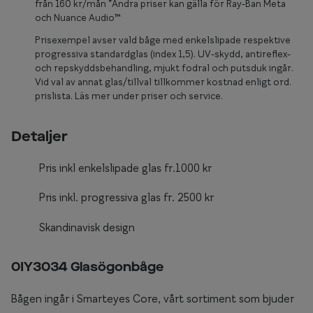
Glasögon 
från 160 kr/mån *Andra priser kan gälla för Ray-Ban Meta
och Nuance Audio™
Prisexempel avser vald båge med enkelslipade respektive
progressiva standardglas (index 1,5). UV-skydd, antireflex-
och repskyddsbehandling, mjukt fodral och putsduk ingår.
Vid val av annat glas/tillval tillkommer kostnad enligt ord.
prislista. Läs mer under priser och service.
Detaljer
Pris inkl enkelslipade glas fr.1000 kr
Pris inkl. progressiva glas fr. 2500 kr
Skandinavisk design
0IY3034 Glasögonbåge
Bågen ingår i Smarteyes Core, vårt sortiment som bjuder