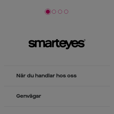
När du handlar hos oss
Skandinavisk unik design
Genvägar
Legitimerade optiker
Hitta butik