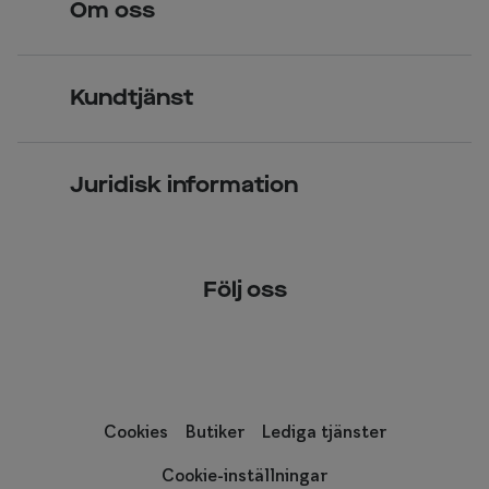
Om oss
Över 70 butiker
Synundersökning
Jobba hos oss
Glasögon
Kundtjänst
Företagsavtal
Solglasögon
Vanliga frågor & svar
Press
Kontaktlinser
Juridisk information
Kontakta oss
Om Smarteyes
Integritetspolicy
Följ oss
Cookiepolicy
Tillgänglighet
Cookies
Butiker
Lediga tjänster
Cookie-inställningar