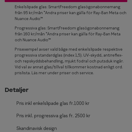
Glasögon 
Enkelslipade glas: SmartFreedom glasögonabonnemang
från 95 kr/mån *Andra priser kan gälla för Ray-Ban Meta och
Nuance Audio™
Progressiva glas: SmartFreedom glasögonabonnemang
från 160 kr/mån *Andra priser kan gälla för Ray-Ban Meta
och Nuance Audio™
Prisexempel avser vald båge med enkelslipade respektive
progressiva standardglas (index 1,5). UV-skydd, antireflex-
och repskyddsbehandling, mjukt fodral och putsduk ingår.
Vid val av annat glas/tillval tillkommer kostnad enligt ord.
prislista. Läs mer under priser och service.
Detaljer
Pris inkl enkelslipade glas fr.1000 kr
Pris inkl. progressiva glas fr. 2500 kr
Skandinavisk design