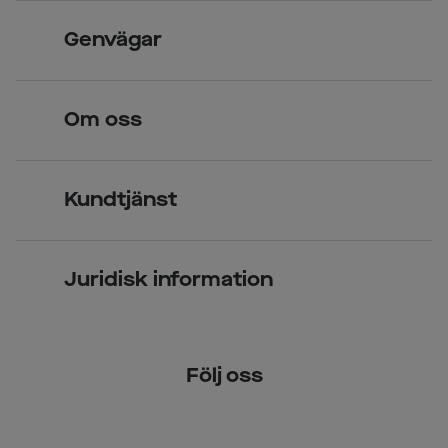
Skandinavisk unik design
Genvägar
Legitimerade optiker
Hitta butik
Om oss
Över 70 butiker
Synundersökning
Jobba hos oss
Glasögon
Kundtjänst
Företagsavtal
Solglasögon
Vanliga frågor & svar
Press
Kontaktlinser
Juridisk information
Kontakta oss
Om Smarteyes
Integritetspolicy
Följ oss
Cookiepolicy
Tillgänglighet