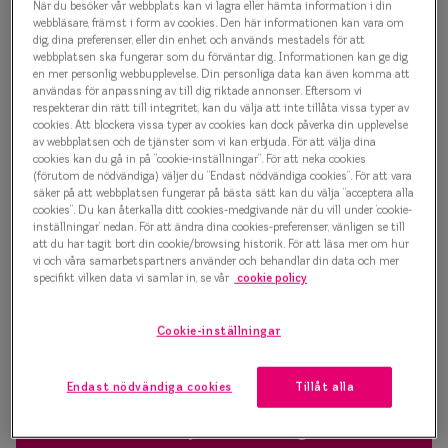
När du besöker vår webbplats kan vi lagra eller hämta information i din
Progressi
webbläsare, främst i form av cookies. Den här informationen kan vara om
Bold Geometry 0IY1092 C02
dig, dina preferenser, eller din enhet och används mestadels för att
Enkelslip
webbplatsen ska fungerar som du förväntar dig. Informationen kan ge dig
Glasögonbåge
en mer personlig webbupplevelse. Din personliga data kan även komma att
Terminalg
användas för anpassning av till dig riktade annonser. Eftersom vi
respekterar din rätt till integritet, kan du välja att inte tillåta vissa typer av
500 kr
cookies. Att blockera vissa typer av cookies kan dock påverka din upplevelse
Läsglasög
av webbplatsen och de tjänster som vi kan erbjuda. För att välja dina
cookies kan du gå in på ”cookie-inställningar”. För att neka cookies
Olika glas 
(förutom de nödvändiga) väljer du ”Endast nödvändiga cookies”. För att vara
Svart
säker på att webbplatsen fungerar på bästa sätt kan du välja ”acceptera alla
cookies”. Du kan återkalla ditt cookies-medgivande när du vill under ’cookie-
Kollektio
inställningar’ nedan. För att ändra dina cookies-preferenser, vänligen se till
att du har tagit bort din cookie/browsing historik. För att läsa mer om hur
Bågstorlek
Taberg by
vi och våra samarbetspartners använder och behandlar din data och mer
specifikt vilken data vi samlar in, se vår
cookie policy
S
Efva Attl
120-126 mm
Oscar Jac
Cookie-inställningar
Osäker på vilken storlek du har? Se vår
Storleksguide
Smarteyes
Endast nödvändiga cookies
Tillåt alla
Trender o
Boka synundersökning