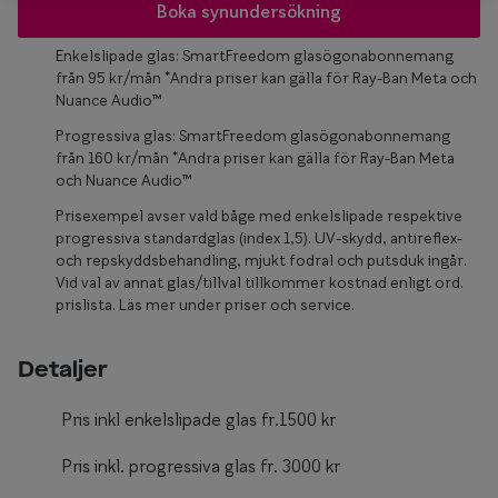
Glasögon 
Boka synundersökning
Enkelslipade glas: SmartFreedom glasögonabonnemang
från 95 kr/mån *Andra priser kan gälla för Ray-Ban Meta och
Nuance Audio™
Progressiva glas: SmartFreedom glasögonabonnemang
från 160 kr/mån *Andra priser kan gälla för Ray-Ban Meta
och Nuance Audio™
Prisexempel avser vald båge med enkelslipade respektive
progressiva standardglas (index 1,5). UV-skydd, antireflex-
och repskyddsbehandling, mjukt fodral och putsduk ingår.
Vid val av annat glas/tillval tillkommer kostnad enligt ord.
prislista. Läs mer under priser och service.
Detaljer
Pris inkl enkelslipade glas fr.1500 kr
Pris inkl. progressiva glas fr. 3000 kr