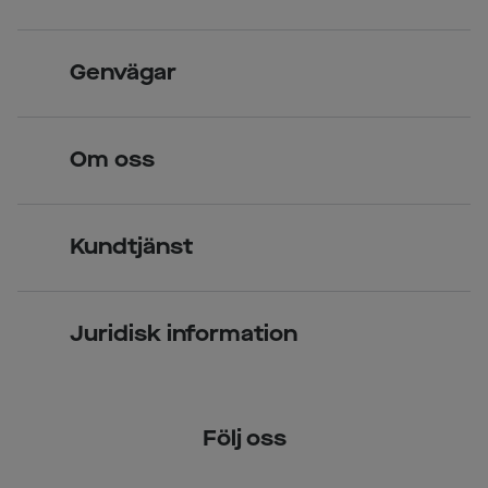
Skandinavisk unik design
Genvägar
Legitimerade optiker
Hitta butik
Om oss
Över 70 butiker
Synundersökning
Jobba hos oss
Glasögon
Kundtjänst
Företagsavtal
Solglasögon
Vanliga frågor & svar
Press
Kontaktlinser
Juridisk information
Kontakta oss
Om Smarteyes
Integritetspolicy
Följ oss
Cookiepolicy