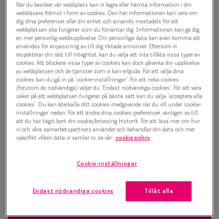
Glasögonbåge
När du besöker vår webbplats kan vi lagra eller hämta information i din
Progressi
webbläsare, främst i form av cookies. Den här informationen kan vara om
1 000 kr
dig, dina preferenser, eller din enhet och används mestadels för att
Enkelslip
webbplatsen ska fungerar som du förväntar dig. Informationen kan ge dig
en mer personlig webbupplevelse. Din personliga data kan även komma att
Terminalg
användas för anpassning av till dig riktade annonser. Eftersom vi
respekterar din rätt till integritet, kan du välja att inte tillåta vissa typer av
Välj färg:
cookies. Att blockera vissa typer av cookies kan dock påverka din upplevelse
Läsglasög
Svart
av webbplatsen och de tjänster som vi kan erbjuda. För att välja dina
cookies kan du gå in på ”cookie-inställningar”. För att neka cookies
Olika glas 
(förutom de nödvändiga) väljer du ”Endast nödvändiga cookies”. För att vara
säker på att webbplatsen fungerar på bästa sätt kan du välja ”acceptera alla
cookies”. Du kan återkalla ditt cookies-medgivande när du vill under ’cookie-
Kollektio
inställningar’ nedan. För att ändra dina cookies-preferenser, vänligen se till
att du har tagit bort din cookie/browsing historik. För att läsa mer om hur
Taberg by
vi och våra samarbetspartners använder och behandlar din data och mer
Bågstorlek
specifikt vilken data vi samlar in, se vår
cookie policy
Efva Attl
S
120-126 mm
Oscar Jac
Cookie-inställningar
Smarteyes
Osäker på vilken storlek du har? Se vår
Storleksguide
Endast nödvändiga cookies
Tillåt alla
Trender o