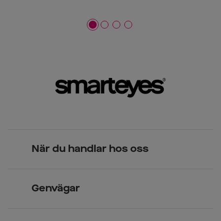
När du handlar hos oss
Skandinavisk unik design
Genvägar
Legitimerade optiker
Hitta butik