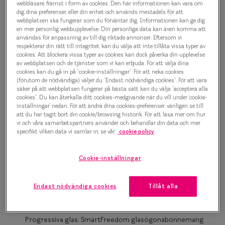
1 500 kr
webbläsare, främst i form av cookies. Den här informationen kan vara om
Progressi
dig, dina preferenser, eller din enhet och används mestadels för att
webbplatsen ska fungerar som du förväntar dig. Informationen kan ge dig
Enkelslip
en mer personlig webbupplevelse. Din personliga data kan även komma att
användas för anpassning av till dig riktade annonser. Eftersom vi
Havana
Terminalg
respekterar din rätt till integritet, kan du välja att inte tillåta vissa typer av
cookies. Att blockera vissa typer av cookies kan dock påverka din upplevelse
av webbplatsen och de tjänster som vi kan erbjuda. För att välja dina
Läsglasög
Bågstorlek
cookies kan du gå in på ”cookie-inställningar”. För att neka cookies
(förutom de nödvändiga) väljer du ”Endast nödvändiga cookies”. För att vara
Olika glas 
XS
säker på att webbplatsen fungerar på bästa sätt kan du välja ”acceptera alla
cookies”. Du kan återkalla ditt cookies-medgivande när du vill under ’cookie-
Upp till 119 mm
inställningar’ nedan. För att ändra dina cookies-preferenser, vänligen se till
Kollektio
att du har tagit bort din cookie/browsing historik. För att läsa mer om hur
Osäker på vilken storlek du har? Se vår
Storleksguide
vi och våra samarbetspartners använder och behandlar din data och mer
Taberg by
specifikt vilken data vi samlar in, se vår
cookie policy
Efva Attl
Cookie-inställningar
Boka synundersökning
Oscar Jac
Enkelslipade glas: SmartFreedom glasögonabonnemang
Smarteyes
Endast nödvändiga cookies
Tillåt alla
från 95 kr/mån *Andra priser kan gälla för Ray-Ban Meta och
Nuance Audio™
Trender o
Progressiva glas: SmartFreedom glasögonabonnemang