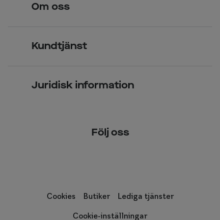
Om oss
Över 70 butiker
Synundersökning
Jobba hos oss
Glasögon
Kundtjänst
Företagsavtal
Solglasögon
Vanliga frågor & svar
Press
Kontaktlinser
Juridisk information
Kontakta oss
Om Smarteyes
Integritetspolicy
Följ oss
Cookiepolicy
Tillgänglighet
Cookies
Butiker
Lediga tjänster
Cookie-inställningar