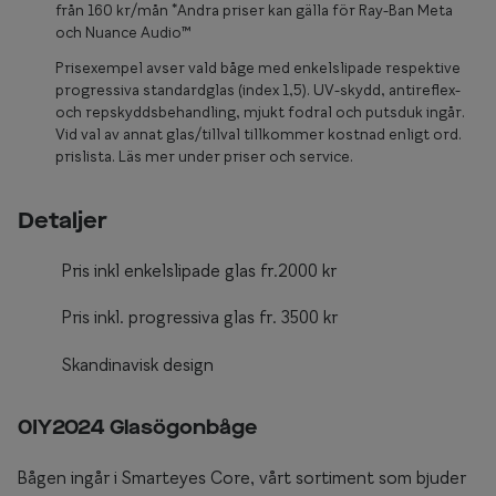
Glasögon 
från 160 kr/mån *Andra priser kan gälla för Ray-Ban Meta
och Nuance Audio™
Prisexempel avser vald båge med enkelslipade respektive
progressiva standardglas (index 1,5). UV-skydd, antireflex-
och repskyddsbehandling, mjukt fodral och putsduk ingår.
Vid val av annat glas/tillval tillkommer kostnad enligt ord.
prislista. Läs mer under priser och service.
Detaljer
Pris inkl enkelslipade glas fr.2000 kr
Pris inkl. progressiva glas fr. 3500 kr
Skandinavisk design
0IY2024 Glasögonbåge
Bågen ingår i Smarteyes Core, vårt sortiment som bjuder