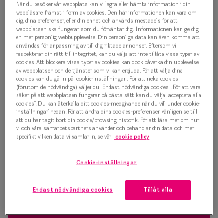
När du besöker vår webbplats kan vi lagra eller hämta information i din
Progressi
webbläsare, främst i form av cookies. Den här informationen kan vara om
1 000 kr
dig, dina preferenser, eller din enhet och används mestadels för att
Enkelslip
webbplatsen ska fungerar som du förväntar dig. Informationen kan ge dig
en mer personlig webbupplevelse. Din personliga data kan även komma att
Terminalg
användas för anpassning av till dig riktade annonser. Eftersom vi
respekterar din rätt till integritet, kan du välja att inte tillåta vissa typer av
Välj färg:
cookies. Att blockera vissa typer av cookies kan dock påverka din upplevelse
Läsglasög
Havana
av webbplatsen och de tjänster som vi kan erbjuda. För att välja dina
cookies kan du gå in på ”cookie-inställningar”. För att neka cookies
Olika glas 
(förutom de nödvändiga) väljer du ”Endast nödvändiga cookies”. För att vara
säker på att webbplatsen fungerar på bästa sätt kan du välja ”acceptera alla
cookies”. Du kan återkalla ditt cookies-medgivande när du vill under ’cookie-
Kollektio
inställningar’ nedan. För att ändra dina cookies-preferenser, vänligen se till
att du har tagit bort din cookie/browsing historik. För att läsa mer om hur
Taberg by
vi och våra samarbetspartners använder och behandlar din data och mer
Bågstorlek
specifikt vilken data vi samlar in, se vår
cookie policy
Efva Attl
S
120-126 mm
Oscar Jac
Cookie-inställningar
Osäker på vilken storlek du har? Se vår
Storleksguide
Smarteyes
Endast nödvändiga cookies
Tillåt alla
Trender o