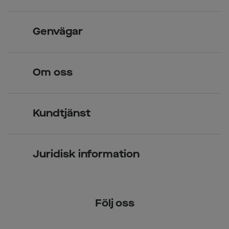
Skandinavisk unik design
Genvägar
Legitimerade optiker
Hitta butik
Om oss
Över 70 butiker
Synundersökning
Jobba hos oss
Glasögon
Kundtjänst
Företagsavtal
Solglasögon
Vanliga frågor & svar
Press
Kontaktlinser
Juridisk information
Kontakta oss
Om Smarteyes
Integritetspolicy
Följ oss
Cookiepolicy
Tillgänglighet