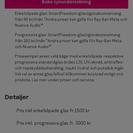
Glasögon 
Boka synundersökning
Enkelslipade glas: SmartFreedom glasögonabonnemang
från 95 kr/mån *Andra priser kan gälla för Ray-Ban Meta och
Nuance Audio™
Progressiva glas: SmartFreedom glasögonabonnemang
från 160 kr/mån *Andra priser kan gälla för Ray-Ban Meta
och Nuance Audio™
Prisexempel avser vald båge med enkelslipade respektive
progressiva standardglas (index 1,5). UV-skydd, antireflex-
och repskyddsbehandling, mjukt fodral och putsduk ingår.
Vid val av annat glas/tillval tillkommer kostnad enligt ord.
prislista. Läs mer under priser och service.
Detaljer
Pris inkl enkelslipade glas fr.1500 kr
Pris inkl. progressiva glas fr. 3000 kr