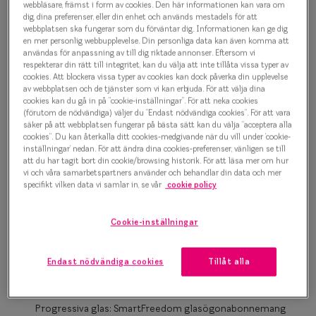
1 000 kr
webbläsare, främst i form av cookies. Den här informationen kan vara om
Progressi
dig, dina preferenser, eller din enhet och används mestadels för att
webbplatsen ska fungerar som du förväntar dig. Informationen kan ge dig
Enkelslip
en mer personlig webbupplevelse. Din personliga data kan även komma att
användas för anpassning av till dig riktade annonser. Eftersom vi
Guld
Terminalg
respekterar din rätt till integritet, kan du välja att inte tillåta vissa typer av
cookies. Att blockera vissa typer av cookies kan dock påverka din upplevelse
av webbplatsen och de tjänster som vi kan erbjuda. För att välja dina
Läsglasög
Bågstorlek
cookies kan du gå in på ”cookie-inställningar”. För att neka cookies
(förutom de nödvändiga) väljer du ”Endast nödvändiga cookies”. För att vara
Olika glas 
XS
säker på att webbplatsen fungerar på bästa sätt kan du välja ”acceptera alla
cookies”. Du kan återkalla ditt cookies-medgivande när du vill under ’cookie-
Upp till 119 mm
inställningar’ nedan. För att ändra dina cookies-preferenser, vänligen se till
Kollektio
att du har tagit bort din cookie/browsing historik. För att läsa mer om hur
Osäker på vilken storlek du har? Se vår
Storleksguide
vi och våra samarbetspartners använder och behandlar din data och mer
Taberg by
specifikt vilken data vi samlar in, se vår
cookie policy
Efva Attl
Cookie-inställningar
Boka synundersökning
Oscar Jac
Enkelslipade glas: SmartFreedom glasögonabonnemang
Smarteyes
Endast nödvändiga cookies
Tillåt alla
från 95 kr/mån *Andra priser kan gälla för Ray-Ban Meta och
Nuance Audio™
Trender o
Progressiva glas: SmartFreedom glasögonabonnemang