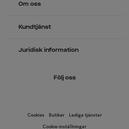
Om oss
Över 70 butiker
Synundersökning
Jobba hos oss
Glasögon
Kundtjänst
Företagsavtal
Solglasögon
Vanliga frågor & svar
Press
Kontaktlinser
Juridisk information
Kontakta oss
Om Smarteyes
Integritetspolicy
Följ oss
Cookiepolicy
Tillgänglighet
Cookies
Butiker
Lediga tjänster
Cookie-inställningar