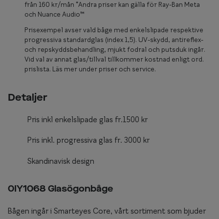
Glasögon 
från 160 kr/mån *Andra priser kan gälla för Ray-Ban Meta
och Nuance Audio™
Prisexempel avser vald båge med enkelslipade respektive
progressiva standardglas (index 1,5). UV-skydd, antireflex-
och repskyddsbehandling, mjukt fodral och putsduk ingår.
Vid val av annat glas/tillval tillkommer kostnad enligt ord.
prislista. Läs mer under priser och service.
Detaljer
Pris inkl enkelslipade glas fr.1500 kr
Pris inkl. progressiva glas fr. 3000 kr
Skandinavisk design
0IY1068 Glasögonbåge
Bågen ingår i Smarteyes Core, vårt sortiment som bjuder