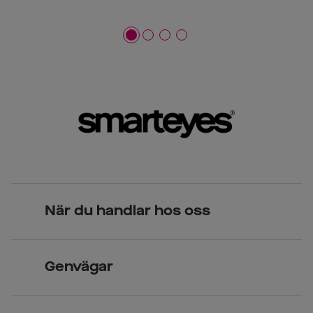
När du handlar hos oss
Skandinavisk unik design
Genvägar
Legitimerade optiker
Hitta butik