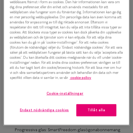
1 000 kr
webbläsare, främst i form av cookies. Den här informationen kan vara om
Progressi
dig, dina preferenser, eller din enhet och används mestadels för att
webbplatsen ska fungerar som du förväntar dig. Informationen kan ge dig
Enkelslip
en mer personlig webbupplevelse. Din personliga data kan även komma att
användas för anpassning av till dig riktade annonser. Eftersom vi
Brun
Terminalg
respekterar din rätt till integritet, kan du välja att inte tillåta vissa typer av
cookies. Att blockera vissa typer av cookies kan dock påverka din upplevelse
av webbplatsen och de tjänster som vi kan erbjuda. För att välja dina
Läsglasög
Bågstorlek
cookies kan du gå in på ”cookie-inställningar”. För att neka cookies
(förutom de nödvändiga) väljer du ”Endast nödvändiga cookies”. För att vara
Olika glas 
M
säker på att webbplatsen fungerar på bästa sätt kan du välja ”acceptera alla
cookies”. Du kan återkalla ditt cookies-medgivande när du vill under ’cookie-
127-137 mm
inställningar’ nedan. För att ändra dina cookies-preferenser, vänligen se till
Kollektio
att du har tagit bort din cookie/browsing historik. För att läsa mer om hur
Osäker på vilken storlek du har? Se vår
Storleksguide
vi och våra samarbetspartners använder och behandlar din data och mer
Taberg by
specifikt vilken data vi samlar in, se vår
cookie policy
Efva Attl
Cookie-inställningar
Boka synundersökning
Oscar Jac
Enkelslipade glas: SmartFreedom glasögonabonnemang
Smarteyes
Endast nödvändiga cookies
Tillåt alla
från 95 kr/mån *Andra priser kan gälla för Ray-Ban Meta och
Nuance Audio™
Trender o
Progressiva glas: SmartFreedom glasögonabonnemang