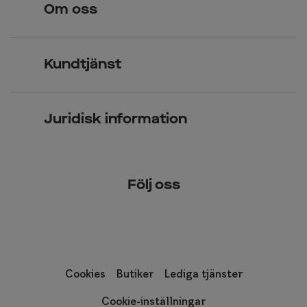
Om oss
Över 70 butiker
Synundersökning
Jobba hos oss
Glasögon
Kundtjänst
Företagsavtal
Solglasögon
Vanliga frågor & svar
Press
Kontaktlinser
Juridisk information
Kontakta oss
Om Smarteyes
Integritetspolicy
Följ oss
Cookiepolicy
Tillgänglighet
Cookies
Butiker
Lediga tjänster
Cookie-inställningar