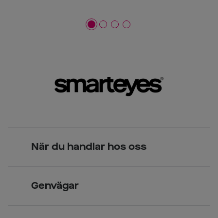
När du handlar hos oss
Skandinavisk unik design
Genvägar
Legitimerade optiker
Hitta butik