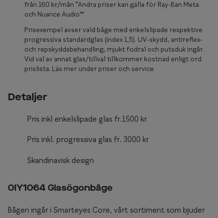
Glasögon 
från 160 kr/mån *Andra priser kan gälla för Ray-Ban Meta
och Nuance Audio™
Prisexempel avser vald båge med enkelslipade respektive
progressiva standardglas (index 1,5). UV-skydd, antireflex-
och repskyddsbehandling, mjukt fodral och putsduk ingår.
Vid val av annat glas/tillval tillkommer kostnad enligt ord.
prislista. Läs mer under priser och service.
Detaljer
Pris inkl enkelslipade glas fr.1500 kr
Pris inkl. progressiva glas fr. 3000 kr
Skandinavisk design
0IY1064 Glasögonbåge
Bågen ingår i Smarteyes Core, vårt sortiment som bjuder