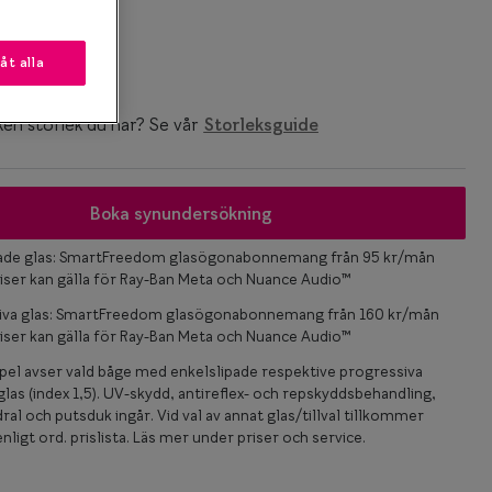
k
låt alla
ken storlek du har? Se vår
Storleksguide
Boka synundersökning
pade glas: SmartFreedom glasögonabonnemang från 95 kr/mån
iser kan gälla för Ray-Ban Meta och Nuance Audio™
iva glas: SmartFreedom glasögonabonnemang från 160 kr/mån
iser kan gälla för Ray-Ban Meta och Nuance Audio™
el avser vald båge med enkelslipade respektive progressiva
las (index 1,5). UV-skydd, antireflex- och repskyddsbehandling,
ral och putsduk ingår. Vid val av annat glas/tillval tillkommer
nligt ord. prislista. Läs mer under priser och service.