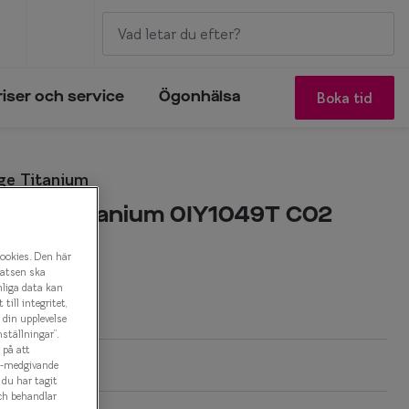
Boka tid
riser och service
Ögonhälsa
ge Titanium
 Edge Titanium 0IY1049T C02
onbåge
cookies. Den här
latsen ska
nliga data kan
r
ill integritet,
a din upplevelse
ställningar”.
 på att
es-medgivande
t du har tagit
ch behandlar