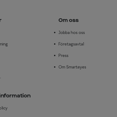
r
Om oss
Jobba hos oss
ning
Företagsavtal
Press
Om Smarteyes
r
 information
olicy