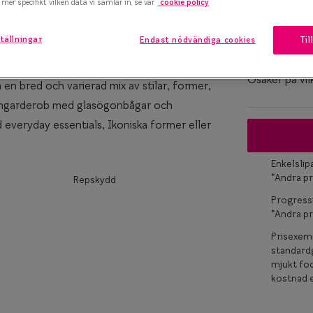
mer specifikt vilken data vi samlar in, se vår
cookie policy
Bågstorle
marteyes
S
tällningar
Endast nödvändiga cookies
Til
120-126 mm
x Smarteyes
er Collection
Osäker på vil
en bred och varierad mix av stilar, former,
ögongarderob med glasögonbågar och
d everyday essentials, Ikoniska former eller
Enkelsli
*Andra pr
Repskydd
Progress
*Andra pr
Prisexemp
standardg
mjukt fod
kostnad e