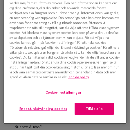
Progressi
webbläsare, främst i form av cookies. Den här informationen kan vara om
dig, dina preferenser, eller din enhet och används mestadels för att
1 500 kr
webbplatsen ska fungerar som du förväntar dig. Informationen kan ge dig
Enkelslip
en mer personlig webbupplevelse. Din personliga data kan även komma att
användas för anpassning av till dig riktade annonser. Eftersom vi
Terminalg
respekterar din rätt till integritet, kan du välja att inte tillåta vissa typer av
Grå
cookies. Att blockera vissa typer av cookies kan dock påverka din upplevelse
Läsglasög
av webbplatsen och de tjänster som vi kan erbjuda. För att välja dina
cookies kan du gå in på ”cookie-inställningar”. För att neka cookies
(förutom de nödvändiga) väljer du ”Endast nödvändiga cookies”. För att vara
Olika glas 
Bågstorlek
säker på att webbplatsen fungerar på bästa sätt kan du välja ”acceptera alla
cookies”. Du kan återkalla ditt cookies-medgivande när du vill under ’cookie-
S
inställningar’ nedan. För att ändra dina cookies-preferenser, vänligen se till
Kollektio
120-126 mm
att du har tagit bort din cookie/browsing historik. För att läsa mer om hur
vi och våra samarbetspartners använder och behandlar din data och mer
Taberg by
specifikt vilken data vi samlar in, se vår
cookie policy
Osäker på vilken storlek du har? Se vår
Storleksguide
Efva Attl
Cookie-inställningar
Oscar Jac
Boka synundersökning
Smarteyes
Endast nödvändiga cookies
Tillåt alla
Enkelslipade glas: SmartFreedom glasögonabonnemang
från 95 kr/mån *Andra priser kan gälla för Ray-Ban Meta och
Trender o
Nuance Audio™