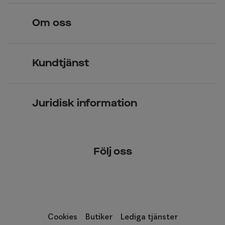
Hitta butik
Om oss
Över 70 butiker
Synundersökning
Jobba hos oss
Glasögon
Kundtjänst
Företagsavtal
Solglasögon
Vanliga frågor & svar
Press
Kontaktlinser
Juridisk information
Kontakta oss
Om Smarteyes
Integritetspolicy
Följ oss
Cookiepolicy
Tillgänglighet
Cookies
Butiker
Lediga tjänster