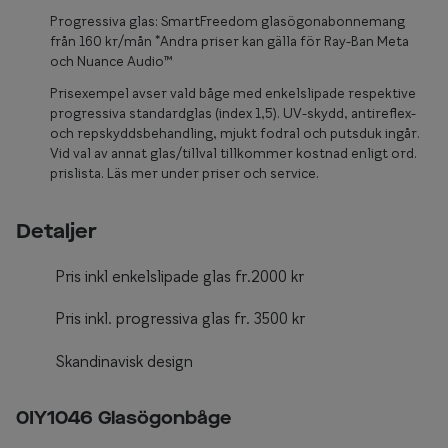
Glasögon 
Progressiva glas: SmartFreedom glasögonabonnemang
från 160 kr/mån *Andra priser kan gälla för Ray-Ban Meta
och Nuance Audio™
Prisexempel avser vald båge med enkelslipade respektive
progressiva standardglas (index 1,5). UV-skydd, antireflex-
och repskyddsbehandling, mjukt fodral och putsduk ingår.
Vid val av annat glas/tillval tillkommer kostnad enligt ord.
prislista. Läs mer under priser och service.
Detaljer
Pris inkl enkelslipade glas fr.2000 kr
Pris inkl. progressiva glas fr. 3500 kr
Skandinavisk design
0IY1046 Glasögonbåge