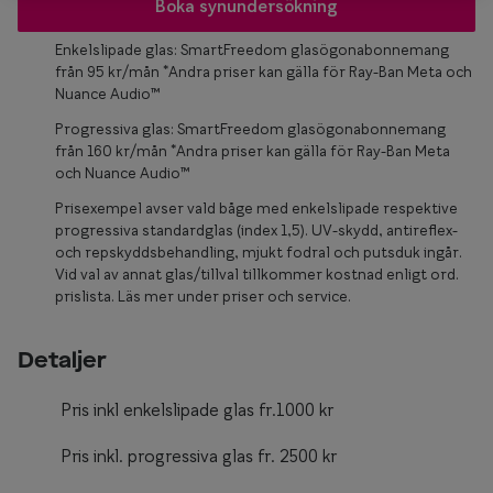
Glasögon 
Boka synundersökning
Enkelslipade glas: SmartFreedom glasögonabonnemang
från 95 kr/mån *Andra priser kan gälla för Ray-Ban Meta och
Nuance Audio™
Progressiva glas: SmartFreedom glasögonabonnemang
från 160 kr/mån *Andra priser kan gälla för Ray-Ban Meta
och Nuance Audio™
Prisexempel avser vald båge med enkelslipade respektive
progressiva standardglas (index 1,5). UV-skydd, antireflex-
och repskyddsbehandling, mjukt fodral och putsduk ingår.
Vid val av annat glas/tillval tillkommer kostnad enligt ord.
prislista. Läs mer under priser och service.
Detaljer
Pris inkl enkelslipade glas fr.1000 kr
Pris inkl. progressiva glas fr. 2500 kr