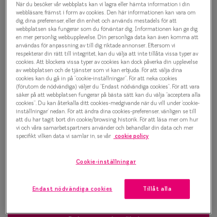
När du besöker vår webbplats kan vi lagra eller hämta information i din
Progressi
webbläsare, främst i form av cookies. Den här informationen kan vara om
500 kr
dig, dina preferenser, eller din enhet och används mestadels för att
Enkelslip
webbplatsen ska fungerar som du förväntar dig. Informationen kan ge dig
en mer personlig webbupplevelse. Din personliga data kan även komma att
Terminalg
användas för anpassning av till dig riktade annonser. Eftersom vi
respekterar din rätt till integritet, kan du välja att inte tillåta vissa typer av
Välj färg:
cookies. Att blockera vissa typer av cookies kan dock påverka din upplevelse
Läsglasög
Brun
av webbplatsen och de tjänster som vi kan erbjuda. För att välja dina
cookies kan du gå in på ”cookie-inställningar”. För att neka cookies
Olika glas 
(förutom de nödvändiga) väljer du ”Endast nödvändiga cookies”. För att vara
säker på att webbplatsen fungerar på bästa sätt kan du välja ”acceptera alla
cookies”. Du kan återkalla ditt cookies-medgivande när du vill under ’cookie-
Kollektio
inställningar’ nedan. För att ändra dina cookies-preferenser, vänligen se till
att du har tagit bort din cookie/browsing historik. För att läsa mer om hur
Taberg by
vi och våra samarbetspartners använder och behandlar din data och mer
Bågstorlek
specifikt vilken data vi samlar in, se vår
cookie policy
Efva Attl
M
127-137 mm
Oscar Jac
Cookie-inställningar
Osäker på vilken storlek du har? Se vår
Storleksguide
Smarteyes
Endast nödvändiga cookies
Tillåt alla
Trender o