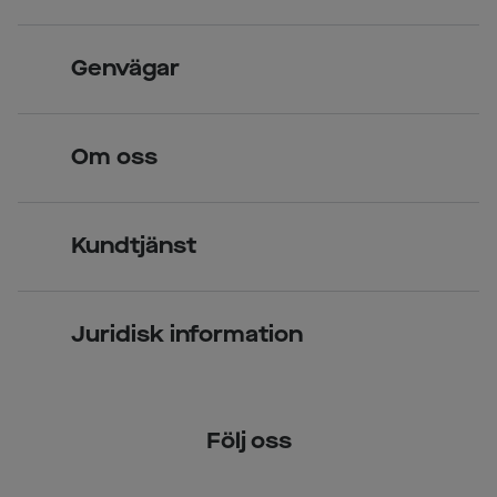
Skandinavisk unik design
Genvägar
Legitimerade optiker
Hitta butik
Om oss
Över 70 butiker
Synundersökning
Jobba hos oss
Glasögon
Kundtjänst
Företagsavtal
Solglasögon
Vanliga frågor & svar
Press
Kontaktlinser
Juridisk information
Kontakta oss
Om Smarteyes
Integritetspolicy
Följ oss
Cookiepolicy
Tillgänglighet