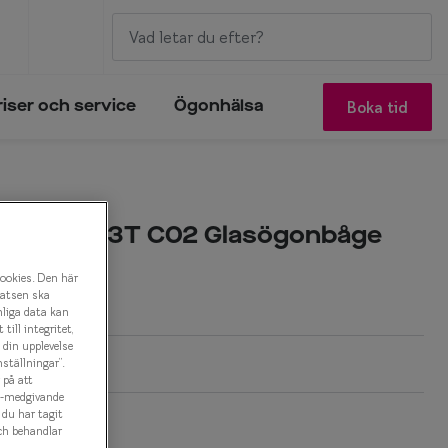
Boka tid
riser och service
Ögonhälsa
um 0IY1023T C02 Glasögonbåge
cookies. Den här
r
latsen ska
nliga data kan
ill integritet,
a din upplevelse
ställningar”.
 på att
es-medgivande
t du har tagit
k
ch behandlar