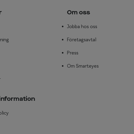
r
Om oss
Jobba hos oss
ning
Företagsavtal
Press
Om Smarteyes
r
 information
olicy