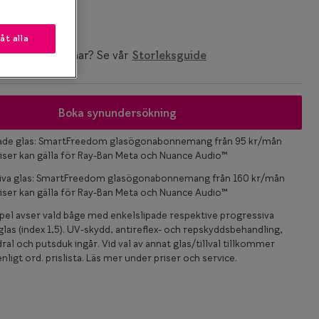
låt alla
ken storlek du har? Se vår
Storleksguide
Boka synundersökning
pade glas: SmartFreedom glasögonabonnemang från 95 kr/mån
iser kan gälla för Ray-Ban Meta och Nuance Audio™
iva glas: SmartFreedom glasögonabonnemang från 160 kr/mån
iser kan gälla för Ray-Ban Meta och Nuance Audio™
el avser vald båge med enkelslipade respektive progressiva
las (index 1,5). UV-skydd, antireflex- och repskyddsbehandling,
ral och putsduk ingår. Vid val av annat glas/tillval tillkommer
nligt ord. prislista. Läs mer under priser och service.