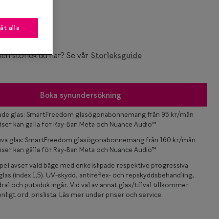
k
låt alla
ken storlek du har? Se vår
Storleksguide
Boka synundersökning
pade glas: SmartFreedom glasögonabonnemang från 95 kr/mån
iser kan gälla för Ray-Ban Meta och Nuance Audio™
iva glas: SmartFreedom glasögonabonnemang från 160 kr/mån
iser kan gälla för Ray-Ban Meta och Nuance Audio™
el avser vald båge med enkelslipade respektive progressiva
las (index 1,5). UV-skydd, antireflex- och repskyddsbehandling,
ral och putsduk ingår. Vid val av annat glas/tillval tillkommer
nligt ord. prislista. Läs mer under priser och service.