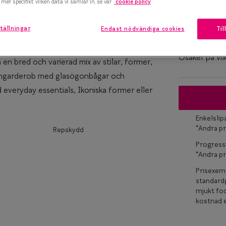
mer specifikt vilken data vi samlar in, se vår
cookie policy
Bågstorle
marteyes
S
tällningar
Endast nödvändiga cookies
Til
120-126 mm
x Smarteyes
er Collection
Osäker på vil
en bred och varierad mix av stilar, former,
ögongarderob med glasögonbågar och
d everyday essentials, Ikoniska former eller
Enkelsli
*Andra pr
Repskydd
Progress
*Andra pr
Prisexemp
standardg
mjukt fod
kostnad e