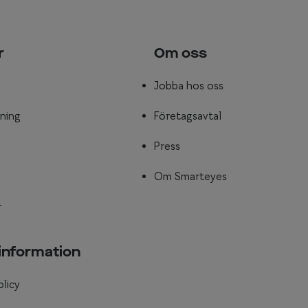
r
Om oss
Jobba hos oss
ning
Företagsavtal
Press
Om Smarteyes
r
 information
olicy