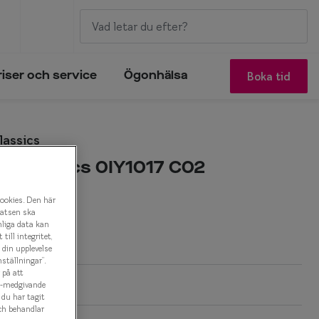
Boka tid
riser och service
Ögonhälsa
lassics
s Classics 0IY1017 C02
onbåge
cookies. Den här
latsen ska
nliga data kan
r
ill integritet,
a din upplevelse
ställningar”.
 på att
es-medgivande
t du har tagit
ch behandlar