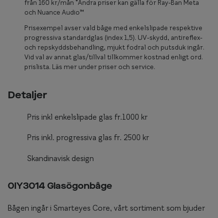
Glasögon 
från 160 kr/mån *Andra priser kan gälla för Ray-Ban Meta
och Nuance Audio™
Prisexempel avser vald båge med enkelslipade respektive
progressiva standardglas (index 1,5). UV-skydd, antireflex-
och repskyddsbehandling, mjukt fodral och putsduk ingår.
Vid val av annat glas/tillval tillkommer kostnad enligt ord.
prislista. Läs mer under priser och service.
Detaljer
Pris inkl enkelslipade glas fr.1000 kr
Pris inkl. progressiva glas fr. 2500 kr
Skandinavisk design
0IY3014 Glasögonbåge
Bågen ingår i Smarteyes Core, vårt sortiment som bjuder