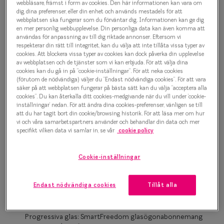
500 kr
webbläsare, främst i form av cookies. Den här informationen kan vara om
Progressi
dig, dina preferenser, eller din enhet och används mestadels för att
webbplatsen ska fungerar som du förväntar dig. Informationen kan ge dig
Enkelslip
en mer personlig webbupplevelse. Din personliga data kan även komma att
användas för anpassning av till dig riktade annonser. Eftersom vi
Grön
Terminalg
respekterar din rätt till integritet, kan du välja att inte tillåta vissa typer av
cookies. Att blockera vissa typer av cookies kan dock påverka din upplevelse
av webbplatsen och de tjänster som vi kan erbjuda. För att välja dina
Läsglasög
Bågstorlek
cookies kan du gå in på ”cookie-inställningar”. För att neka cookies
(förutom de nödvändiga) väljer du ”Endast nödvändiga cookies”. För att vara
XS
Olika glas 
säker på att webbplatsen fungerar på bästa sätt kan du välja ”acceptera alla
cookies”. Du kan återkalla ditt cookies-medgivande när du vill under ’cookie-
Upp till 119 mm
inställningar’ nedan. För att ändra dina cookies-preferenser, vänligen se till
Kollektio
att du har tagit bort din cookie/browsing historik. För att läsa mer om hur
Osäker på vilken storlek du har? Se vår
Storleksguide
vi och våra samarbetspartners använder och behandlar din data och mer
Taberg by
specifikt vilken data vi samlar in, se vår
cookie policy
Efva Attl
Cookie-inställningar
Boka synundersökning
Oscar Jac
Enkelslipade glas: SmartFreedom glasögonabonnemang
Endast nödvändiga cookies
Tillåt alla
Smarteyes
från 95 kr/mån *Andra priser kan gälla för Ray-Ban Meta och
Nuance Audio™
Trender o
Progressiva glas: SmartFreedom glasögonabonnemang