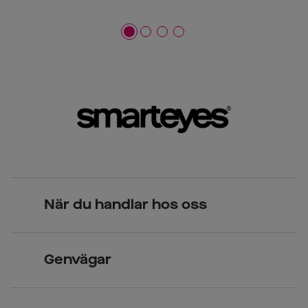
När du handlar hos oss
Skandinavisk unik design
Genvägar
Legitimerade optiker
Hitta butik