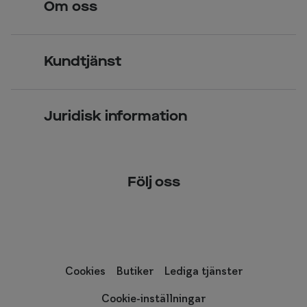
Om oss
Över 70 butiker
Synundersökning
Jobba hos oss
Glasögon
Kundtjänst
Företagsavtal
Solglasögon
Vanliga frågor & svar
Press
Kontaktlinser
Juridisk information
Kontakta oss
Om Smarteyes
Integritetspolicy
Följ oss
Cookiepolicy
Tillgänglighet
Cookies
Butiker
Lediga tjänster
Cookie-inställningar