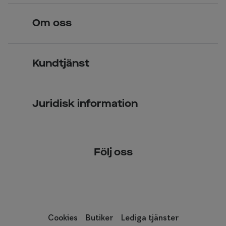
Hitta butik
Om oss
Över 70 butiker
Synundersökning
Jobba hos oss
Glasögon
Kundtjänst
Företagsavtal
Solglasögon
Vanliga frågor & svar
Press
Kontaktlinser
Juridisk information
Kontakta oss
Om Smarteyes
Integritetspolicy
Följ oss
Cookiepolicy
Tillgänglighet
Cookies
Butiker
Lediga tjänster