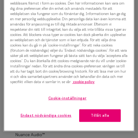
Progressi
webbläsare, främst i form av cookies. Den här informationen kan vara om
dig, dina preferenser, eller din enhet och används mestadels för att
500 kr
webbplatsen ska fungerar som du förväntar dig. Informationen kan ge dig
Enkelslip
en mer personlig webbupplevelse. Din personliga data kan även komma att
användas för anpassning av till dig riktade annonser. Eftersom vi
Terminalg
respekterar din rätt till integritet, kan du välja att inte tillåta vissa typer av
Grå
cookies. Att blockera vissa typer av cookies kan dock påverka din upplevelse
Läsglasög
av webbplatsen och de tjänster som vi kan erbjuda. För att välja dina
cookies kan du gå in på ”cookie-inställningar”. För att neka cookies
(förutom de nödvändiga) väljer du ”Endast nödvändiga cookies”. För att vara
Olika glas 
Bågstorlek
säker på att webbplatsen fungerar på bästa sätt kan du välja ”acceptera alla
cookies”. Du kan återkalla ditt cookies-medgivande när du vill under ’cookie-
M
inställningar’ nedan. För att ändra dina cookies-preferenser, vänligen se till
Kollektio
127-137 mm
att du har tagit bort din cookie/browsing historik. För att läsa mer om hur
vi och våra samarbetspartners använder och behandlar din data och mer
Taberg by
specifikt vilken data vi samlar in, se vår
cookie policy
Osäker på vilken storlek du har? Se vår
Storleksguide
Efva Attl
Cookie-inställningar
Oscar Jac
Boka synundersökning
Smarteyes
Endast nödvändiga cookies
Tillåt alla
Enkelslipade glas: SmartFreedom glasögonabonnemang
från 95 kr/mån *Andra priser kan gälla för Ray-Ban Meta och
Trender o
Nuance Audio™