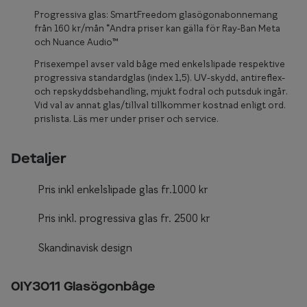
Glasögon 
Progressiva glas: SmartFreedom glasögonabonnemang
från 160 kr/mån *Andra priser kan gälla för Ray-Ban Meta
och Nuance Audio™
Prisexempel avser vald båge med enkelslipade respektive
progressiva standardglas (index 1,5). UV-skydd, antireflex-
och repskyddsbehandling, mjukt fodral och putsduk ingår.
Vid val av annat glas/tillval tillkommer kostnad enligt ord.
prislista. Läs mer under priser och service.
Detaljer
Pris inkl enkelslipade glas fr.1000 kr
Pris inkl. progressiva glas fr. 2500 kr
Skandinavisk design
0IY3011 Glasögonbåge