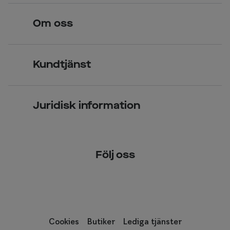
Hitta butik
Om oss
Över 70 butiker
Synundersökning
Jobba hos oss
Glasögon
Kundtjänst
Företagsavtal
Solglasögon
Vanliga frågor & svar
Press
Kontaktlinser
Juridisk information
Kontakta oss
Om Smarteyes
Integritetspolicy
Följ oss
Cookiepolicy
Tillgänglighet
Cookies
Butiker
Lediga tjänster