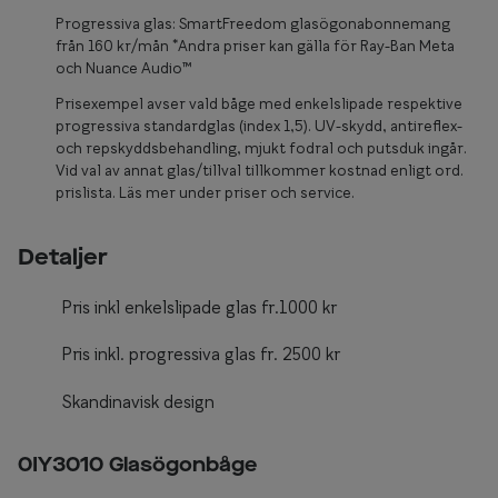
Glasögon 
Progressiva glas: SmartFreedom glasögonabonnemang
från 160 kr/mån *Andra priser kan gälla för Ray-Ban Meta
och Nuance Audio™
Prisexempel avser vald båge med enkelslipade respektive
progressiva standardglas (index 1,5). UV-skydd, antireflex-
och repskyddsbehandling, mjukt fodral och putsduk ingår.
Vid val av annat glas/tillval tillkommer kostnad enligt ord.
prislista. Läs mer under priser och service.
Detaljer
Pris inkl enkelslipade glas fr.1000 kr
Pris inkl. progressiva glas fr. 2500 kr
Skandinavisk design
0IY3010 Glasögonbåge