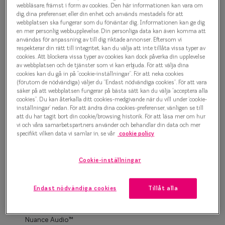
Progressi
webbläsare, främst i form av cookies. Den här informationen kan vara om
dig, dina preferenser, eller din enhet och används mestadels för att
500 kr
webbplatsen ska fungerar som du förväntar dig. Informationen kan ge dig
Enkelslip
en mer personlig webbupplevelse. Din personliga data kan även komma att
användas för anpassning av till dig riktade annonser. Eftersom vi
Terminalg
respekterar din rätt till integritet, kan du välja att inte tillåta vissa typer av
Grå
cookies. Att blockera vissa typer av cookies kan dock påverka din upplevelse
Läsglasög
av webbplatsen och de tjänster som vi kan erbjuda. För att välja dina
cookies kan du gå in på ”cookie-inställningar”. För att neka cookies
(förutom de nödvändiga) väljer du ”Endast nödvändiga cookies”. För att vara
Olika glas 
Bågstorlek
säker på att webbplatsen fungerar på bästa sätt kan du välja ”acceptera alla
cookies”. Du kan återkalla ditt cookies-medgivande när du vill under ’cookie-
M
inställningar’ nedan. För att ändra dina cookies-preferenser, vänligen se till
Kollektio
127-137 mm
att du har tagit bort din cookie/browsing historik. För att läsa mer om hur
vi och våra samarbetspartners använder och behandlar din data och mer
Taberg by
specifikt vilken data vi samlar in, se vår
cookie policy
Osäker på vilken storlek du har? Se vår
Storleksguide
Efva Attl
Cookie-inställningar
Oscar Jac
Boka synundersökning
Smarteyes
Endast nödvändiga cookies
Tillåt alla
Enkelslipade glas: SmartFreedom glasögonabonnemang
från 95 kr/mån *Andra priser kan gälla för Ray-Ban Meta och
Trender o
Nuance Audio™