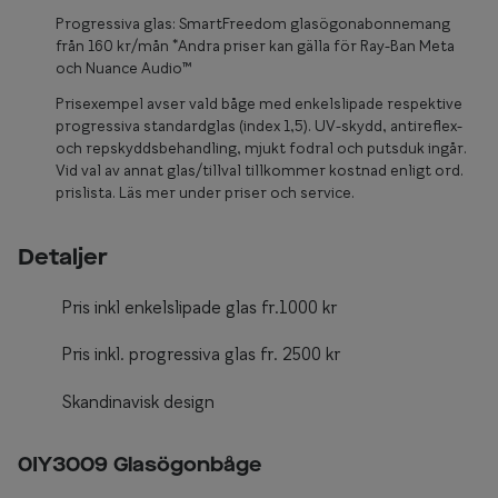
Glasögon 
Progressiva glas: SmartFreedom glasögonabonnemang
från 160 kr/mån *Andra priser kan gälla för Ray-Ban Meta
och Nuance Audio™
Prisexempel avser vald båge med enkelslipade respektive
progressiva standardglas (index 1,5). UV-skydd, antireflex-
och repskyddsbehandling, mjukt fodral och putsduk ingår.
Vid val av annat glas/tillval tillkommer kostnad enligt ord.
prislista. Läs mer under priser och service.
Detaljer
Pris inkl enkelslipade glas fr.1000 kr
Pris inkl. progressiva glas fr. 2500 kr
Skandinavisk design
0IY3009 Glasögonbåge