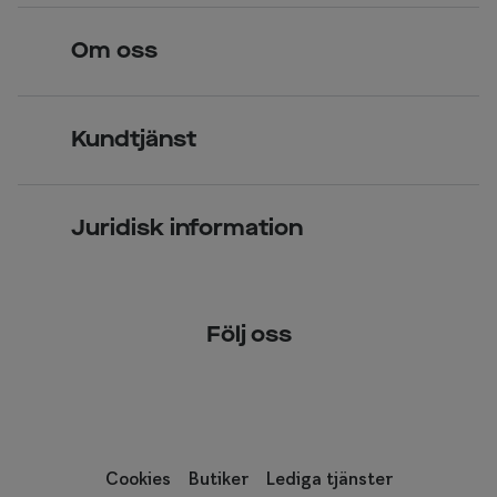
Hitta butik
Om oss
Över 70 butiker
Synundersökning
Jobba hos oss
Glasögon
Kundtjänst
Företagsavtal
Solglasögon
Vanliga frågor & svar
Press
Kontaktlinser
Juridisk information
Kontakta oss
Om Smarteyes
Integritetspolicy
Följ oss
Cookiepolicy
Tillgänglighet
Cookies
Butiker
Lediga tjänster