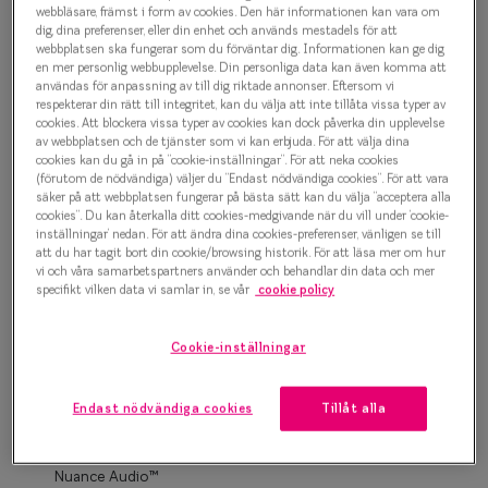
Progressi
webbläsare, främst i form av cookies. Den här informationen kan vara om
dig, dina preferenser, eller din enhet och används mestadels för att
500 kr
webbplatsen ska fungerar som du förväntar dig. Informationen kan ge dig
Enkelslip
en mer personlig webbupplevelse. Din personliga data kan även komma att
användas för anpassning av till dig riktade annonser. Eftersom vi
Terminalg
respekterar din rätt till integritet, kan du välja att inte tillåta vissa typer av
Grön
cookies. Att blockera vissa typer av cookies kan dock påverka din upplevelse
Läsglasög
av webbplatsen och de tjänster som vi kan erbjuda. För att välja dina
cookies kan du gå in på ”cookie-inställningar”. För att neka cookies
(förutom de nödvändiga) väljer du ”Endast nödvändiga cookies”. För att vara
Olika glas 
Bågstorlek
säker på att webbplatsen fungerar på bästa sätt kan du välja ”acceptera alla
cookies”. Du kan återkalla ditt cookies-medgivande när du vill under ’cookie-
S
inställningar’ nedan. För att ändra dina cookies-preferenser, vänligen se till
Kollektio
120-126 mm
att du har tagit bort din cookie/browsing historik. För att läsa mer om hur
vi och våra samarbetspartners använder och behandlar din data och mer
Taberg by
specifikt vilken data vi samlar in, se vår
cookie policy
Osäker på vilken storlek du har? Se vår
Storleksguide
Efva Attl
Cookie-inställningar
Oscar Jac
Boka synundersökning
Smarteyes
Endast nödvändiga cookies
Tillåt alla
Enkelslipade glas: SmartFreedom glasögonabonnemang
från 95 kr/mån *Andra priser kan gälla för Ray-Ban Meta och
Trender o
Nuance Audio™