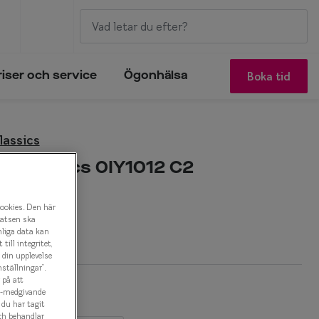
Boka tid
riser och service
Ögonhälsa
lassics
s Classics 0IY1012 C2
onbåge
cookies. Den här
latsen ska
nliga data kan
ill integritet,
a din upplevelse
ställningar”.
 på att
es-medgivande
t du har tagit
ch behandlar