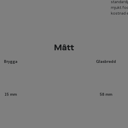
standardg
mjukt fod
kostnad e
Mått
Brygga
Glasbredd
58 mm
15 mm