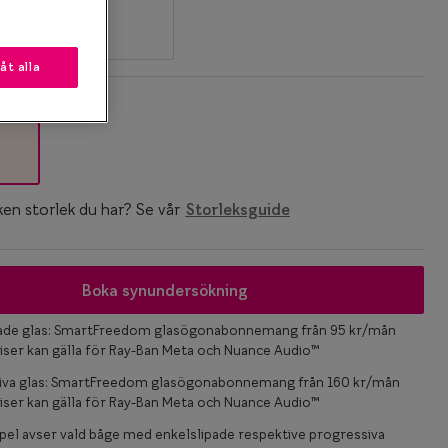
låt alla
k
ken storlek du har? Se vår
Storleksguide
Boka synundersökning
pade glas: SmartFreedom glasögonabonnemang från 95 kr/mån
iser kan gälla för Ray-Ban Meta och Nuance Audio™
iva glas: SmartFreedom glasögonabonnemang från 160 kr/mån
iser kan gälla för Ray-Ban Meta och Nuance Audio™
el avser vald båge med enkelslipade respektive progressiva