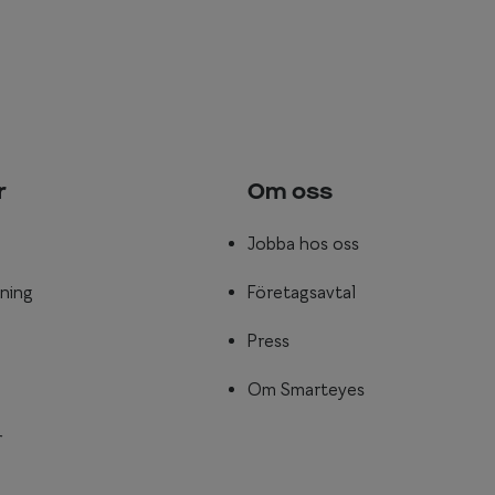
r
Om oss
Jobba hos oss
ning
Företagsavtal
Press
Om Smarteyes
r