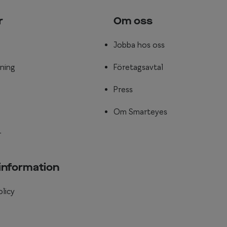
r
Om oss
Jobba hos oss
ning
Företagsavtal
Press
Om Smarteyes
r
 information
olicy