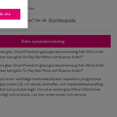
S
 mm
120-126 mm
låt alla
ken storlek du har? Se vår
Storleksguide
Boka synundersökning
pade glas: SmartFreedom glasögonabonnemang från 95 kr/mån
iser kan gälla för Ray-Ban Meta och Nuance Audio™
iva glas: SmartFreedom glasögonabonnemang från 160 kr/mån
iser kan gälla för Ray-Ban Meta och Nuance Audio™
el avser vald båge med enkelslipade respektive progressiva
las (index 1,5). UV-skydd, antireflex- och repskyddsbehandling,
ral och putsduk ingår. Vid val av annat glas/tillval tillkommer
nligt ord. prislista. Läs mer under priser och service.