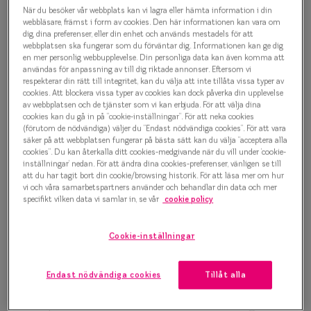
Progressi
När du besöker vår webbplats kan vi lagra eller hämta information i din
Taberg by Smarteyes Backtrav
webbläsare, främst i form av cookies. Den här informationen kan vara om
dig, dina preferenser, eller din enhet och används mestadels för att
Enkelslip
7066 4022 Glasögonbåge
webbplatsen ska fungerar som du förväntar dig. Informationen kan ge dig
en mer personlig webbupplevelse. Din personliga data kan även komma att
Terminalg
användas för anpassning av till dig riktade annonser. Eftersom vi
2 000 kr
respekterar din rätt till integritet, kan du välja att inte tillåta vissa typer av
Läsglasög
cookies. Att blockera vissa typer av cookies kan dock påverka din upplevelse
av webbplatsen och de tjänster som vi kan erbjuda. För att välja dina
cookies kan du gå in på ”cookie-inställningar”. För att neka cookies
Olika glas 
Välj färg:
(förutom de nödvändiga) väljer du ”Endast nödvändiga cookies”. För att vara
säker på att webbplatsen fungerar på bästa sätt kan du välja ”acceptera alla
Pink
Kollektio
cookies”. Du kan återkalla ditt cookies-medgivande när du vill under ’cookie-
inställningar’ nedan. För att ändra dina cookies-preferenser, vänligen se till
Taberg by
att du har tagit bort din cookie/browsing historik. För att läsa mer om hur
vi och våra samarbetspartners använder och behandlar din data och mer
specifikt vilken data vi samlar in, se vår
cookie policy
Efva Attl
Oscar Jac
Bågstorlek
Cookie-inställningar
S
Smarteyes
120-126 mm
Endast nödvändiga cookies
Tillåt alla
Trender o
Osäker på vilken storlek du har? Se vår
Storleksguide