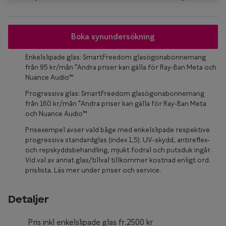
Glasögon 
Boka synundersökning
Enkelslipade glas: SmartFreedom glasögonabonnemang
från 95 kr/mån *Andra priser kan gälla för Ray-Ban Meta och
Nuance Audio™
Progressiva glas: SmartFreedom glasögonabonnemang
från 160 kr/mån *Andra priser kan gälla för Ray-Ban Meta
och Nuance Audio™
Prisexempel avser vald båge med enkelslipade respektive
progressiva standardglas (index 1,5). UV-skydd, antireflex-
och repskyddsbehandling, mjukt fodral och putsduk ingår.
Vid val av annat glas/tillval tillkommer kostnad enligt ord.
prislista. Läs mer under priser och service.
Detaljer
Pris inkl enkelslipade glas fr.2500 kr