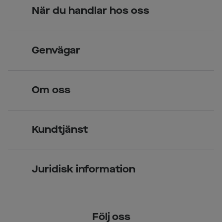
När du handlar hos oss
Skandinavisk unik design
Genvägar
Legitimerade optiker
Hitta butik
Om oss
Över 70 butiker
Synundersökning
Jobba hos oss
Glasögon
Kundtjänst
Företagsavtal
Solglasögon
Vanliga frågor & svar
Press
Kontaktlinser
Juridisk information
Kontakta oss
Om Smarteyes
Integritetspolicy
Följ oss
Cookiepolicy