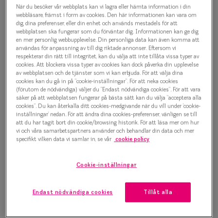
Progressi
När du besöker vår webbplats kan vi lagra eller hämta information i din
Taberg by Smarteyes Backtimjan
webbläsare, främst i form av cookies. Den här informationen kan vara om
dig, dina preferenser, eller din enhet och används mestadels för att
Enkelslip
7043 5725 Glasögonbåge
webbplatsen ska fungerar som du förväntar dig. Informationen kan ge dig
en mer personlig webbupplevelse. Din personliga data kan även komma att
Terminalg
2 000 kr
användas för anpassning av till dig riktade annonser. Eftersom vi
respekterar din rätt till integritet, kan du välja att inte tillåta vissa typer av
Läsglasög
cookies. Att blockera vissa typer av cookies kan dock påverka din upplevelse
av webbplatsen och de tjänster som vi kan erbjuda. För att välja dina
cookies kan du gå in på ”cookie-inställningar”. För att neka cookies
Olika glas 
Välj färg:
(förutom de nödvändiga) väljer du ”Endast nödvändiga cookies”. För att vara
säker på att webbplatsen fungerar på bästa sätt kan du välja ”acceptera alla
Blå
cookies”. Du kan återkalla ditt cookies-medgivande när du vill under ’cookie-
Kollektio
inställningar’ nedan. För att ändra dina cookies-preferenser, vänligen se till
Taberg by
att du har tagit bort din cookie/browsing historik. För att läsa mer om hur
vi och våra samarbetspartners använder och behandlar din data och mer
specifikt vilken data vi samlar in, se vår
cookie policy
Efva Attl
Bågstorlek
Oscar Jac
Cookie-inställningar
S
Smarteyes
120-126 mm
Endast nödvändiga cookies
Tillåt alla
Trender o
Osäker på vilken storlek du har? Se vår
Storleksguide