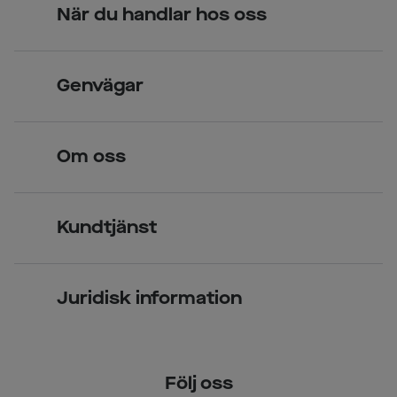
När du handlar hos oss
Skandinavisk unik design
Genvägar
Legitimerade optiker
Hitta butik
Om oss
Över 70 butiker
Synundersökning
Jobba hos oss
Glasögon
Kundtjänst
Företagsavtal
Solglasögon
Vanliga frågor & svar
Press
Kontaktlinser
Juridisk information
Kontakta oss
Om Smarteyes
Integritetspolicy
Följ oss
Cookiepolicy