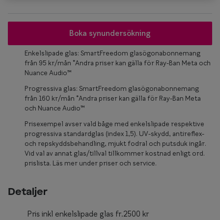
Glasögon 
Boka synundersökning
Enkelslipade glas: SmartFreedom glasögonabonnemang
från 95 kr/mån *Andra priser kan gälla för Ray-Ban Meta och
Nuance Audio™
Progressiva glas: SmartFreedom glasögonabonnemang
från 160 kr/mån *Andra priser kan gälla för Ray-Ban Meta
och Nuance Audio™
Prisexempel avser vald båge med enkelslipade respektive
progressiva standardglas (index 1,5). UV-skydd, antireflex-
och repskyddsbehandling, mjukt fodral och putsduk ingår.
Vid val av annat glas/tillval tillkommer kostnad enligt ord.
prislista. Läs mer under priser och service.
Detaljer
Pris inkl enkelslipade glas fr.2500 kr