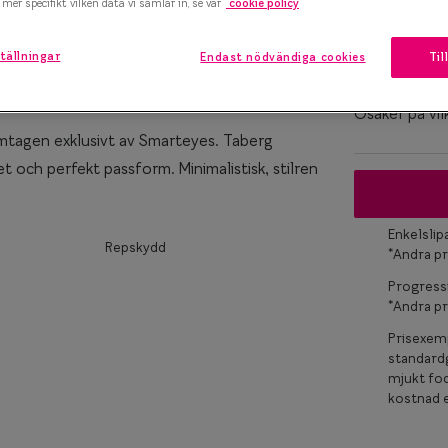
mer specifikt vilken data vi samlar in, se vår
cookie policy
Bågstorle
marteyes
S
tällningar
Endast nödvändiga cookies
Til
120-126 mm
x Smarteyes
er Collection
Osäker på vil
amtagen exklusivt av Smarteyes. Taberg
 och perfekt passform. Minimalistisk, stilren
Enkelsli
Repskydd
*Andra pr
Progress
*Andra pr
Prisexemp
standardg
mjukt fod
kostnad e