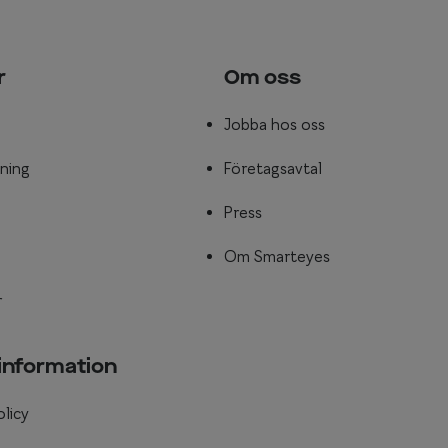
r
Om oss
Jobba hos oss
ning
Företagsavtal
Press
Om Smarteyes
r
 information
olicy