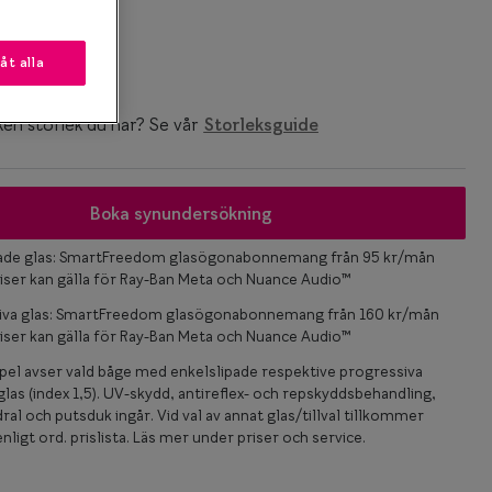
k
låt alla
ken storlek du har? Se vår
Storleksguide
Boka synundersökning
pade glas: SmartFreedom glasögonabonnemang från 95 kr/mån
iser kan gälla för Ray-Ban Meta och Nuance Audio™
iva glas: SmartFreedom glasögonabonnemang från 160 kr/mån
iser kan gälla för Ray-Ban Meta och Nuance Audio™
el avser vald båge med enkelslipade respektive progressiva
las (index 1,5). UV-skydd, antireflex- och repskyddsbehandling,
ral och putsduk ingår. Vid val av annat glas/tillval tillkommer
nligt ord. prislista. Läs mer under priser och service.