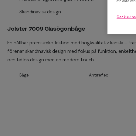
din data och 
Efva Attling X S
Polariserande solglasögon
Skandinavisk design
Cookie-ins
Oscar Jacobson 
Så väljer du rätt solglasögon
Jolster 7009 Glasögonbåge
Smarteyes Summ
En hållbar premiumkollektion med högkvalitativ känsla – fr
förenar skandinavisk design med fokus på funktion, enkelthet
och tidlös design med en modern touch.
Båge
Antireflex