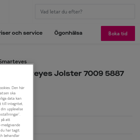
Boka tid
riser och service
Ögonhälsa
 Smarteyes
by Smarteyes Jolster 7009 5887
onbåge
cookies. Den här
latsen ska
nliga data kan
r
ill integritet,
a din upplevelse
ställningar”.
 på att
es-medgivande
t du har tagit
ch behandlar