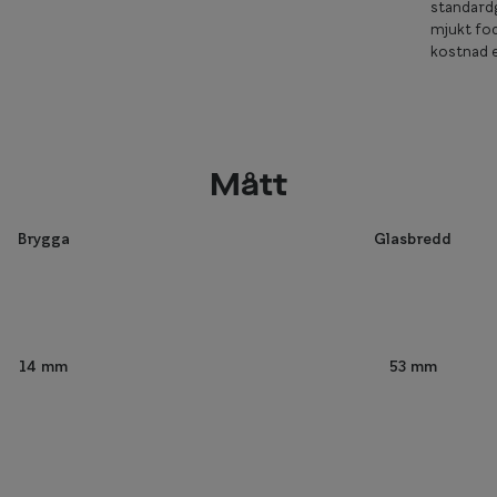
standardg
mjukt fod
kostnad e
Mått
Brygga
Glasbredd
53 mm
14 mm