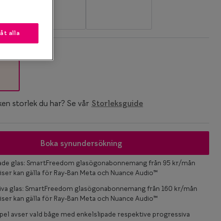
låt alla
k
ken storlek du har? Se vår
Storleksguide
Boka synundersökning
pade glas: SmartFreedom glasögonabonnemang från 95 kr/mån
iser kan gälla för Ray-Ban Meta och Nuance Audio™
iva glas: SmartFreedom glasögonabonnemang från 160 kr/mån
iser kan gälla för Ray-Ban Meta och Nuance Audio™
el avser vald båge med enkelslipade respektive progressiva