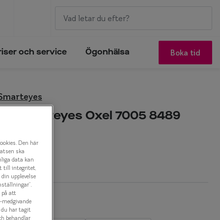
Boka tid
riser och service
Ögonhälsa
 Smarteyes
 by Smarteyes Oxel 7005 8489
onbåge
cookies. Den här
latsen ska
r
nliga data kan
ill integritet,
a din upplevelse
ställningar”.
 på att
es-medgivande
t du har tagit
ch behandlar