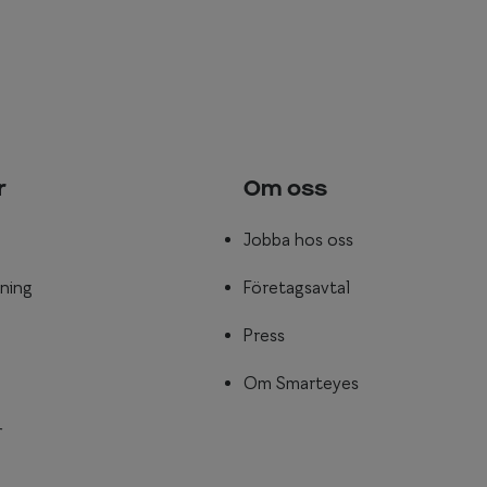
r
Om oss
Jobba hos oss
ning
Företagsavtal
Press
Om Smarteyes
r